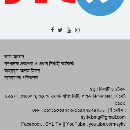
জকিগঞ্জে নদীভাঙন পরিদর্শন করলেন ভূমি
রেকর্ড ও জরিপ অধিদপ্তরের মহাপরিচালক
মাহবুব আলী খানের মৃত্যুবার্ষিকীতে আরিফুল
হক চৌধুরীর উদ্যোগে দোয়া মাহফিল
আল আজাদ
সম্পাদক প্রকাশক ও প্রধান নির্বাহী কর্মকর্তা
জুলাইকে ধারণ করে আগামীর বাংলাদেশ
মাহবুবুল আলম মিলন
বিনির্মাণ করবে বিএনপি : কাইয়ুম চৌধুরী
ব্যবস্থাপনা পরিচালক
স্বত্ব : সিলটিভি ডটকম
৮০৪/এ, লেভেল ৭, ওয়েস্ট ওয়ার্ল্ড শপিং সিটি, পশ্চিম জিন্দাবাজার, সিলেট
৩১০০
গণতান্ত্রিক ধারাবাহিকতা রক্ষার মাধ্যমে সমৃদ্ধ
ফোন : ০১৭১১৩৩৫২৫০/০১৫৫২৪২৪৫৮৮ || ই মেইল :
দেশ গড়া সম্ভব : বাণিজ্য মন্ত্রী
syltv.bmg@gmail.com
Facebook : SYL TV || YouTube : youtube.com/syltv