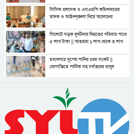
সিসিক প্রশাসক ও এসএমপি কমিশনারের
মাদক ও আইনশৃঙ্খলা নিয়ে আলোচনা
সিলেটে সড়ক দুর্ঘটনায় নিহতের পরিবার পাবে
৫ লাখ টাকা || আহতরা ১ লাখ থেকে ৩ লাখ
মধ্যনগরে সুপেয় পানির চরম সংকট ||
ভোগান্তিতে পর্যটক সহ সর্বস্তরের মানুষ
সিলেটে সড়ক দুর্ঘটনায় ৯ জনের মৃত্যুতে মন্ত্রী
আরিফুল হক চৌধুরীর শোক
যতদিন বেঁচে আছি ততদিন দিরাই-শাল্লায়
কোনো অনিয়ম-দুর্নীতি নয় : নাছির চৌধুরী