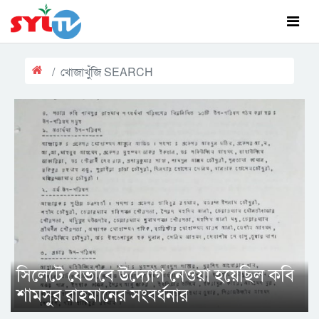
খোজাখুঁজি SEARCH
সিলেটে যেভাবে উদ্যোগ নেওয়া হয়েছিল কবি
শামসুর রাহমানের সংবর্ধনার