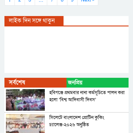
লাইক দিন সঙ্গে থাকুন
সর্বশেষ
জনপ্রিয়
হবিগঞ্জে প্রথমবার নানা কর্মসূচিতে পালন করা
হলো ‘বিশ্ব আদিবাসী দিবস’
সিলেটে বাংলাদেশ প্রোটিন কুকিং
চ্যালেঞ্জ-২০২৬ অনুষ্ঠিত