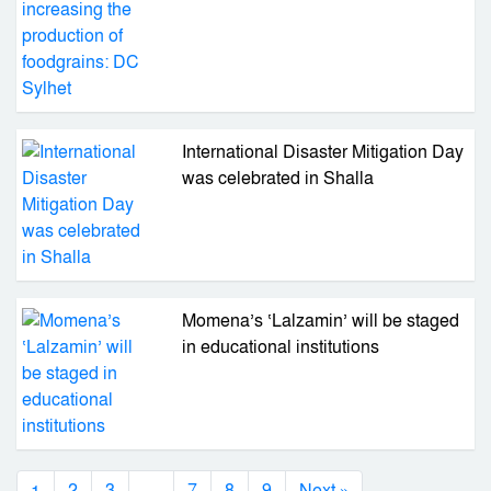
Sylhet
International Disaster Mitigation Day
was celebrated in Shalla
Momena’s ‘Lalzamin’ will be staged
in educational institutions
1
…
2
3
7
8
9
Next »