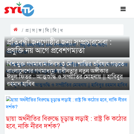
প্র | স | ঙ্গ | বি | বি | ধ
প্রতিবন্ধী জনগোষ্ঠীর জন্য সম্প্রচারসেবা :
প্রযুক্তি নয় আগে প্রবেশগম্যতা
বিশ্ব মুক্ত গণমাধ্যম দিবস ৩ মে || শান্তির ভবিষ্যৎ গড়তে
বাংলাদেশের গণমাধ্যম স্বাধীনতার নতুন অঙ্গীকার
ঈদুল ফিতর : আত্মশুদ্ধি ও সম্প্রীতির মোহনায় || হাবিবুর
রহমান হাবিব
ছায়া অর্থনীতির বিরুদ্ধে চূড়ান্ত লড়াই : রাষ্ট্র কি কঠোর
হবে, নাকি নীরব দর্শক?