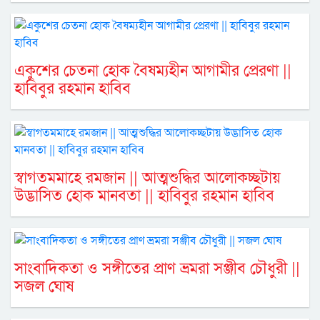
একুশের চেতনা হোক বৈষম্যহীন আগামীর প্রেরণা ||
হাবিবুর রহমান হাবিব
স্বাগতমমাহে রমজান || আত্মশুদ্ধির আলোকচ্ছটায়
উদ্ভাসিত হোক মানবতা || হাবিবুর রহমান হাবিব
সাংবাদিকতা ও সঙ্গীতের প্রাণ ভ্রমরা সঞ্জীব চৌধুরী ||
সজল ঘোষ