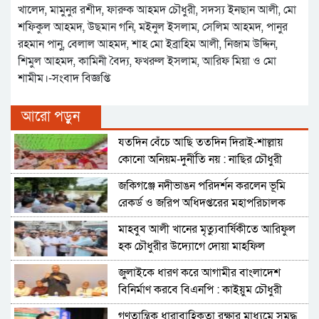
খালেদ, মামুনুর রশীদ, ফারুক আহমদ চৌধুরী, সদস্য ইনছান আলী, মো
শফিকুল আহমদ, উছমান গনি, মইনুল ইসলাম, সেলিম আহমদ, পানুর
রহমান পানু, বেলাল আহমদ, শাহ মো ইব্রাহিম আলী, নিজাম উদ্দিন,
শিমুল আহমদ, কামিনী বৈদ্য, ফখরুল ইসলাম, আরিফ মিয়া ও মো
শামীম।-সংবাদ বিজ্ঞপ্তি
আরো পড়ুন
যতদিন বেঁচে আছি ততদিন দিরাই-শাল্লায়
কোনো অনিয়ম-দুর্নীতি নয় : নাছির চৌধুরী
জকিগঞ্জে নদীভাঙন পরিদর্শন করলেন ভূমি
রেকর্ড ও জরিপ অধিদপ্তরের মহাপরিচালক
মাহবুব আলী খানের মৃত্যুবার্ষিকীতে আরিফুল
হক চৌধুরীর উদ্যোগে দোয়া মাহফিল
জুলাইকে ধারণ করে আগামীর বাংলাদেশ
বিনির্মাণ করবে বিএনপি : কাইয়ুম চৌধুরী
গণতান্ত্রিক ধারাবাহিকতা রক্ষার মাধ্যমে সমৃদ্ধ