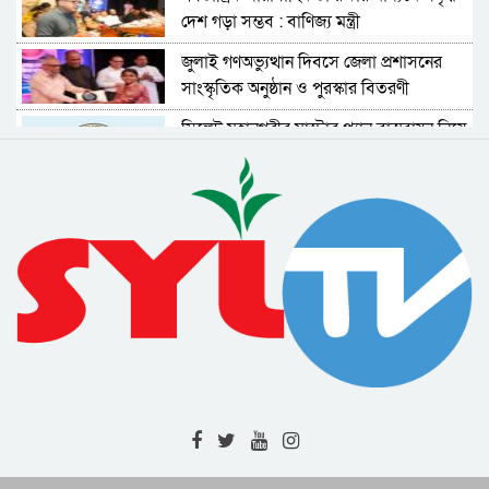
দেশ গড়া সম্ভব : বাণিজ্য মন্ত্রী
জুলাই গণঅভ্যুত্থান দিবসে জেলা প্রশাসনের
সাংস্কৃতিক অনুষ্ঠান ও পুরস্কার বিতরণী
সিলেট মহানগরীর মাস্টার প্ল্যান বাস্তবায়ন নিয়ে
ঢাকায় উচ্চপর্যায়ের সভা
শাল্লায় বর্ষার পানিতে গোসল করতে নেমে
বিদ্যুৎস্পৃষ্ট হয়ে ২ কিশোরের মৃত্যু
র‌্যাবের অভিয়ানে বিভিন্ন জেলায় গ্রেফতার ৫ ||
মাদক উদ্ধার || জরিমানা
নগরবাসীর জীবনমান উন্নয়নে পরিকল্পিত
উন্নয়নের বিকল্প নেই : সিসিক প্রশাসক
শিক্ষক মুরাদ আহমদের মৃত্যুতে শোকসভা ও
দোয়া মাহফিল অনুষ্ঠিত
নিরাপদ ও বাসযোগ্য নগর গড়তে পর্যাপ্ত
আলোকসজ্জা গুরুত্বপূর্ণ : সিসিক প্রশাসক