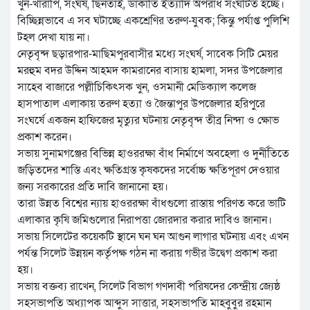
খুন-খারাপি, সংঘর্ষ, ছিনতাই, ডাকাতি ইত্যাদি অপরাধ সংঘটিত হচ্ছে।
বিচ্ছিন্নভাবে এ সব ঘটাচ্ছে একশ্রেণির তরুণ-যুবক; কিন্তু পর্যাপ্ত পুলিশি
টহল দেখা যায় না।
নেতৃবৃন্দ ছড়ারপার-মাছিমপুরবাসীর মধ্যে সংঘর্ষ, সাবেক সিটি মেয়র
মরহুম বদর উদ্দিন আহমদ কামরানের বাসায় হামলা, সদর উপজেলার
সাহেব বাজারে পল্লীচিকিৎসক খুন, ওসমানী মেডিক্যাল কলেজ
হাসপাতাল এলাকায় তরুণ হত্যা ও জৈন্তাপুর উপজেলার হরিপুরে
সংঘর্ষে একজন হাফিজের মৃত্যুর ঘটনায় নেতৃবৃন্দ তীব্র নিন্দা ও ক্ষোভ
প্রকাশ করেন।
সভায় সুনামগঞ্জের বিভিন্ন হাওররক্ষা বাঁধ নির্মাণে অবহেলা ও দুর্নীতিতে
জড়িতদের শাস্তি এবং ক্ষতিগ্রস্ত কৃষকদের সর্বোচ্চ ক্ষতিপূরণ দেওয়ার
জন্য সরকারের প্রতি দাবি জানানো হয়।
তারা উন্নত বিশ্বের ন্যায় হাওররক্ষা বাঁধগুলো রাস্তায় পরিণত করে ভাটি
এলাকার কৃষি জমিগুলোর নিরাপত্তা জোরদার করার দাবিও জানান।
সভায় সিলেটের কয়েকটি স্থানে ঘন ঘন আগুন লাগার ঘটনায় এবং এখন
পর্যন্ত সিলেট উন্নয়ন কর্তৃপক্ষ গঠন না করায় গভীর উদ্বেগ প্রকাশ করা
হয়।
সভায় বক্তব্য রাখেন, সিলেট বিভাগ গণদাবী পরিষদের কেন্দ্রীয় জ্যেষ্ঠ
সহসভাপতি অধ্যাপক আব্দুস সাত্তার, সহসভাপতি মাহবুবুর রহমান