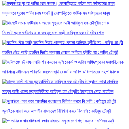
মধ্যনগরে সুপেয় পানির চরম সংকট || ভোগান্তিতে পর্যটক সহ সর্বস্তরের মানুষ
সিলেটে সড়ক দুর্ঘটনায় ৯ জনের মৃত্যুতে মন্ত্রী আরিফুল হক চৌধুরীর শোক
যতদিন বেঁচে আছি ততদিন দিরাই-শাল্লায় কোনো অনিয়ম-দুর্নীতি নয় : নাছির চৌধুরী
জকিগঞ্জে নদীভাঙন পরিদর্শন করলেন ভূমি রেকর্ড ও জরিপ অধিদপ্তরের মহাপরিচালক
মাহবুব আলী খানের মৃত্যুবার্ষিকীতে আরিফুল হক চৌধুরীর উদ্যোগে দোয়া মাহফিল
জুলাইকে ধারণ করে আগামীর বাংলাদেশ বিনির্মাণ করবে বিএনপি : কাইয়ুম চৌধুরী