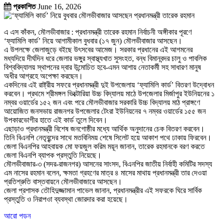
প্রকাশিত
June 16, 2026
এ এস কাঁকন, মৌলভীবাজার : প্রধানমন্ত্রী তারেক রহমান নির্বাচনী অঙ্গীকার পূরণে
‘ফ্যামিলি কার্ড’ নিয়ে আগামীকাল বুধবার (১৭ জুন) মৌলভীবাজার আসছেন।
এ উপলক্ষে জেলাজুড়ে বইছে উৎসবের আমেজ। সরকার প্রধানের এই আগমনের
মধ্যদিয়ে দীর্ঘদিন ধরে জেলার ভঙ্গুর স্বাস্থ্যখাত সুসংহত, বন্ধ বিমানবন্দর চালু ও পাবলিক
বিশ্ববিদ্যালয় স্থাপনের দ্বার উন্মোচিত হবে-এমন আশায় নেতাকর্মী সহ সাধারণ মানুষ
অধীর আগ্রহে অপেক্ষা করছেন।
একদিনের এই রাষ্ট্রীয় সফরে প্রধানমন্ত্রী দুই উপজেলায় ‘ফ্যামিলি কার্ড’ বিতরণ উদ্বোধন
করবেন। প্রথমে শ্রীমঙ্গল ভিক্টোরিয়া উচ্চ বিদ্যালয় মাঠে উপজেলার মির্জাপুর ইউনিয়নের ১
নম্বর ওয়ার্ডের ১৫২ জন এবং পরে মৌলভীবাজার সরকারি উচ্চ বিদ্যালয় মাঠ প্রাঙ্গণে
আয়োজিত জনসভায় রাজনগর উপজেলার টেংরা ইউনিয়নের ৭ নম্বর ওয়ার্ডের ১৫৫ জন
উপকারভোগীর হাতে এই কার্ড তুলে দিবেন।
এছাড়াও প্রধানমন্ত্রী বিশেষ জনগোষ্ঠীর মধ্যে আর্থিক অনুদানের চেক বিতরণ করবেন।
তিনি বিএনপি নেতৃবৃন্দের সাথে মতবিনিময় শেষে সিলেট হয়ে আকাশ পথে ঢাকায় ফিরবেন।
জেলা বিএনপির আহবায়ক মো ফয়জুল করিম ময়ূন জানান, তারেক রহমানকে বরণ করতে
জেলা বিএনপি ব্যাপক প্রস্তুতি নিয়েছে।
মৌলভীবাজার-৩ (সদর-রাজনগর) আসনের সাংসদ, বিএনপির জাতীয় নির্বাহী কমিটির সদস্য
এম নাসের রহমান বলেন, ক্ষমতা গ্রহণের মাত্র ৪ মাসের মাথায় প্রধানমন্ত্রী তার দেওয়া
প্রতিশ্রুতি বাস্তবায়নে মৌলভীবাজারে আসছেন।
জেলা প্রশাসক তৌহিদুজ্জামান পাভেল জানান, প্রধানমন্ত্রীর এই সফরকে ঘিরে সার্বিক
প্রস্তুতি ও নিরাপওা ব্যবস্থা জোরদার করা হয়েছে।
আরো পড়ুন