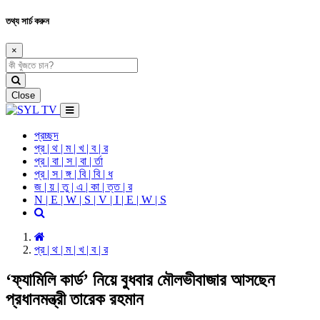
তথ্য সার্চ করুন
×
Close
প্রচ্ছদ
প্র | থ | ম | খ | ব | র
প্র | বা | স | বা | র্তা
প্র | স | ঙ্গ | বি | বি | ধ
জ | য় | তু | এ | কা | ত্ত | র
N | E | W | S | V | I | E | W | S
প্র | থ | ম | খ | ব | র
‘ফ্যামিলি কার্ড’ নিয়ে বুধবার মৌলভীবাজার আসছেন
প্রধানমন্ত্রী তারেক রহমান