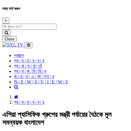
তথ্য সার্চ করুন
×
Close
প্রচ্ছদ
প্র | থ | ম | খ | ব | র
প্র | বা | স | বা | র্তা
প্র | স | ঙ্গ | বি | বি | ধ
জ | য় | তু | এ | কা | ত্ত | র
N | E | W | S | V | I | E | W | S
প্র | থ | ম | খ | ব | র
এশিয়া প্যাসিফিক গ্রুপের মন্ত্রী পর্যায়ের বৈঠকে মূল
সমন্বয়ক বাংলাদেশ