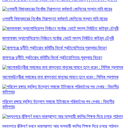
ওসমানী বিমানবন্দরের নিখোঁজ নিরাপত্তা কর্মকর্তা জেলিনের সন্ধান দাবি মায়ের
জালালাবাদ অ্যাসোসিয়েশন নির্বাচনে সর্বোচ্চ ভোটে সদস্য নির্বাচিত কাইয়ুম চৌধুরী
বালাগঞ্জে দুর্নীতি প্রতিরোধ কমিটির বিতর্ক প্রতিযোগিতার পুরস্কার বিতরণ
আলোকচিত্রীরা সমাজের নানা বাস্তবতা মানুষের সামনে তুলে ধরেন : সিসিক প্রশাসক
পরিবেশ রক্ষায় ব্যক্তি উদ্যোগ সমাজে ইতিবাচক পরিবর্তনের পথ দেখায় : বিভাগীয়
কমিশনার
মধ্যনগরে ঝুঁকিপূর্ণ ভবনে ভারপ্রাপ্ত আর অস্থায়ী বদলির শিক্ষক দিয়ে চলছে পাঠদান