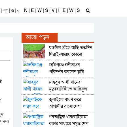
| কা | ত্ত | র
N | E | W | S | V | I | E | W | S
আরো পড়ুন
যতদিন বেঁচে আছি ততদিন
দিরাই-শাল্লায় কোনো
অনিয়ম-দুর্নীতি নয় : নাছির
জকিগঞ্জে নদীভাঙন
চৌধুরী
পরিদর্শন করলেন ভূমি
রেকর্ড ও জরিপ
্ব
মাহবুব আলী খানের
অধিদপ্তরের মহাপরিচালক
মৃত্যুবার্ষিকীতে আরিফুল
হক চৌধুরীর উদ্যোগে
জুলাইকে ধারণ করে
ী
দোয়া মাহফিল
আগামীর বাংলাদেশ
বিনির্মাণ করবে বিএনপি :
ুদ
গণতান্ত্রিক ধারাবাহিকতা
কাইয়ুম চৌধুরী
 সদস্য
রক্ষার মাধ্যমে সমৃদ্ধ দেশ