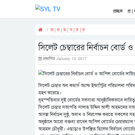
প্রচ্ছদ
প্র |
প্র | থ | ম | খ | ব | র
সিলেট চেম্বারের নির্বাচন বোর্ড 
প্রকাশিত
January 13, 2017
সিলেট চেম্বার অব কমার্স অ্যান্ড ইন্ডাস্ট্রির পরিচালনা প
গ্রহণ করেছে।
বৃহস্পতিবার দুই বোর্ডের সদস্যরা আনুষ্ঠানিকভাবে দায়িত্
সিলেট চেম্বার সভাপতি সালাহ উদ্দিন আলী আহমদের সভাপতিত্
আসন্ন নির্বাচন সুষ্ঠু, অবাধ ও নিরপেক্ষ করতে সকলের
অনুষ্ঠানে আরো বক্তব্য রাখেন আপিল বোর্ডের চেয়ারম্যা
আহমদ চৌধুরী। এছাড়াও উপস্থিত ছিলেন নির্বাচন বোর্ড