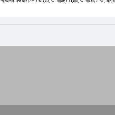
 পরিচালক খন্দকার সিপার আহমদ, মো সাহিদুর রহমান, মো লায়েছ উদ্দিন, আব্দুর