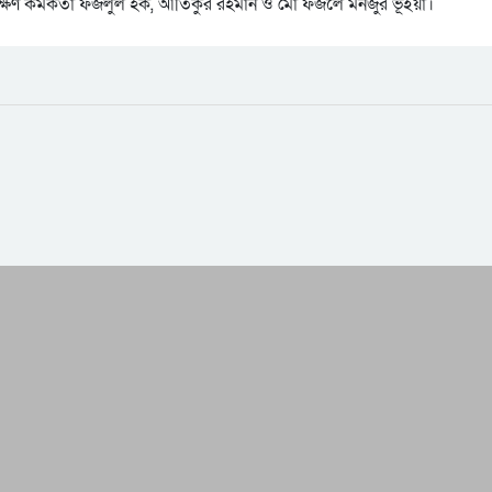
রক্ষণ কর্মকর্তা ফজলুল হক, আতিকুর রহমান ও মো ফজলে মনজুর ভূঁইয়া।