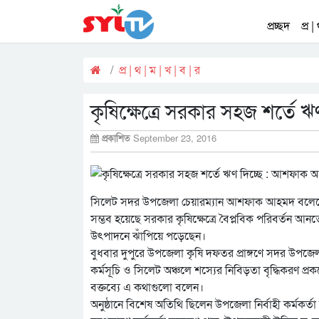
প্রচ্ছদ
প্র |
প্র | থ | ম | খ | ব | র
কৃষিক্ষেত্রে সরকার সহজ শর্তে
প্রকাশিত
September 23, 2016
সিলেট সদর উপজেলা চেয়ারম্যান আশফাক আহমদ বলেছেন, দ
সম্ভব হয়েছে সরকার কৃষিক্ষেত্রে বৈপ্লবিক পরিবর্তন আন
উৎপাদনে ঝাঁপিয়ে পড়েছেন।
বুধবার দুপুরে উপজেলা কৃষি দফতর প্রাঙ্গণে সদর উপজ
কর্মসূচি ও সিলেট অঞ্চলে শস্যের নিবিড়তা বৃদ্ধিকরণ প্র
বক্তব্যে এ কথাগুলো বলেন।
অনুষ্ঠানে বিশেষ অতিথি ছিলেন উপজেলা নির্বাহী কর্মকর্ত