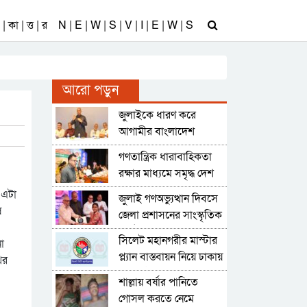
| কা | ত্ত | র
N | E | W | S | V | I | E | W | S
আরো পড়ুন
জুলাইকে ধারণ করে
আগামীর বাংলাদেশ
বিনির্মাণ করবে বিএনপি :
গণতান্ত্রিক ধারাবাহিকতা
কাইয়ুম চৌধুরী
রক্ষার মাধ্যমে সমৃদ্ধ দেশ
গড়া সম্ভব : বাণিজ্য মন্ত্রী
 এটা
জুলাই গণঅভ্যুত্থান দিবসে
ি
জেলা প্রশাসনের সাংস্কৃতিক
অনুষ্ঠান ও পুরস্কার বিতরণী
সিলেট মহানগরীর মাস্টার
া
প্ল্যান বাস্তবায়ন নিয়ে ঢাকায়
ির
উচ্চপর্যায়ের সভা
শাল্লায় বর্ষার পানিতে
গোসল করতে নেমে