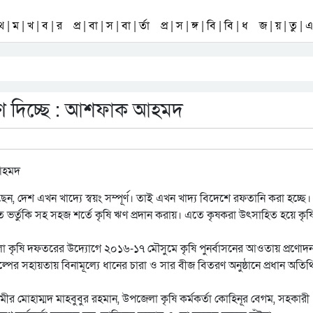
 থ | ম | খ | ব | র
প্র | বা | স | বা | র্তা
প্র | স | ঙ্গ | বি | বি | ধ
জ | য় | তু | এ 
 ঋণ দিচ্ছে : আশফাক আহমদ
েশ এখন খাদ্যে স্বয়ং সম্পূর্ণ। তাই এখন খাদ্য বিদেশে রফতানি করা হচ্ছে।
তে ভর্তুকি সহ সহজ শর্তে কৃষি ঋণ প্রদান করায়। এতে কৃষকরা উৎসাহিত হয়ে কৃষ
েলা কৃষি দফতরের উদ্যোগে ২০১৬-১৭ মৌসুমে কৃষি পুনর্বাসনের আওতায় প্রণোদন
কল্পের সহায়তায় বিনামূল্যে ধানের চারা ও সার বীজ বিতরণ অনুষ্ঠানে প্রধান অতিথ
া মীর মোহাম্মদ মাহবুবুর রহমান, উপজেলা কৃষি কর্মকর্তা কোহিনূর বেগম, সহকারী