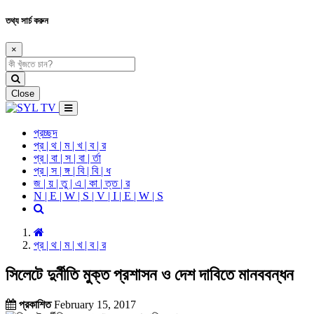
তথ্য সার্চ করুন
×
Close
প্রচ্ছদ
প্র | থ | ম | খ | ব | র
প্র | বা | স | বা | র্তা
প্র | স | ঙ্গ | বি | বি | ধ
জ | য় | তু | এ | কা | ত্ত | র
N | E | W | S | V | I | E | W | S
প্র | থ | ম | খ | ব | র
সিলেটে দুর্নীতি মুক্ত প্রশাসন ও দেশ দাবিতে মানববন্ধন
প্রকাশিত
February 15, 2017