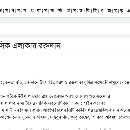
 থ | ম | খ | ব | র
প্র | বা | স | বা | র্তা
প্র | স | ঙ্গ | বি | বি | ধ
জ | য় | তু | এ 
সিক এলাকায় রক্তদান
েতনতা বৃদ্ধি, রক্তদানে উৎসাহিতকরণ ও রক্তদাতা বৃদ্ধির লক্ষ্যে বিনামূল্যে রক্তে
ধান ফটকে উইল পাওয়ার ব্লাড ডোনেশন অ্যান্ড সোসাল ওয়েলফেয়ার
ালালাবাদ ম্যাটসের সার্বিক সহযোগিতায় এ ক্যাম্পেইন করা হয়।
াতা সালাউদ্দিন বিজয়। প্রধান অতিথি ছিলেন সিটি কাউন্সিলর রেজাউল হাসান কয়ে
াশেম চয়ন, সুফিয়ান আহমদ, মাহবুব খান, আবু তাহের, শিব্বির আহমদ, রেদওয়