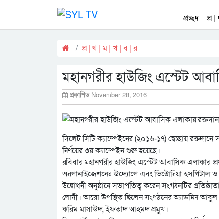
প্রচ্ছদ
প্র |
প্র | থ | ম | খ | ব | র
মহানগরীর হাউজিং এস্টেট আবা
প্রকাশিত
November 28, 2016
সিলেট সিটি ক্যাম্পেইনের (২০১৬-১৭) স্বেচ্ছায় রক্তদানে সচ
নির্ণয়ের ৩য় ক্যাম্পেইন শুরু হয়েছে।
রবিবার মহানগরীর হাউজিং এস্টেট আবাসিক এলাকার প্র
অরগানাইজেশনের উদ্যোগে এবং ভিক্টোরিয়া হসপিটাল ও জ
উদ্বোধনী অনুষ্ঠানে সভাপতিত্ব করেন সংগঠনটির প্রতিষ্ঠ
লোদী। আরো উপস্থিত ছিলেন সংগঠনের অ্যাডমিন আবুল ক
করিম মাসাউদ, ইফতাদ আহমদ প্রমুখ।