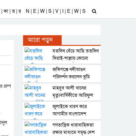
| কা | ত্ত | র
N | E | W | S | V | I | E | W | S
আরো পড়ুন
যতদিন বেঁচে আছি ততদিন
দিরাই-শাল্লায় কোনো
অনিয়ম-দুর্নীতি নয় : নাছির
জকিগঞ্জে নদীভাঙন
চৌধুরী
পরিদর্শন করলেন ভূমি
রেকর্ড ও জরিপ
র গ্রুপ
মাহবুব আলী খানের
অধিদপ্তরের মহাপরিচালক
মৃত্যুবার্ষিকীতে আরিফুল
হক চৌধুরীর উদ্যোগে
জুলাইকে ধারণ করে
দোয়া মাহফিল
আগামীর বাংলাদেশ
স
বিনির্মাণ করবে বিএনপি :
ানুল
গণতান্ত্রিক ধারাবাহিকতা
কাইয়ুম চৌধুরী
রক্ষার মাধ্যমে সমৃদ্ধ দেশ