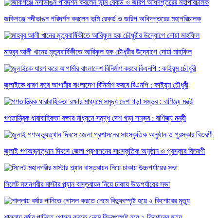
জকিগঞ্জে নদীভাঙন পরিদর্শন করলেন ভূমি রেকর্ড ও জরিপ অধিদপ্তরের মহাপরিচালক
মাহবুব আলী খানের মৃত্যুবার্ষিকীতে আরিফুল হক চৌধুরীর উদ্যোগে দোয়া মাহফিল
জুলাইকে ধারণ করে আগামীর বাংলাদেশ বিনির্মাণ করবে বিএনপি : কাইয়ুম চৌধুরী
গণতান্ত্রিক ধারাবাহিকতা রক্ষার মাধ্যমে সমৃদ্ধ দেশ গড়া সম্ভব : বাণিজ্য মন্ত্রী
জুলাই গণঅভ্যুত্থান দিবসে জেলা প্রশাসনের সাংস্কৃতিক অনুষ্ঠান ও পুরস্কার বিতরণী
সিলেট মহানগরীর মাস্টার প্ল্যান বাস্তবায়ন নিয়ে ঢাকায় উচ্চপর্যায়ের সভা
শাল্লায় বর্ষার পানিতে গোসল করতে নেমে বিদ্যুৎস্পৃষ্ট হয়ে ২ কিশোরের মৃত্যু