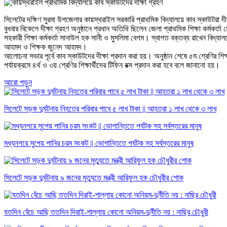
সিলেটের দক্ষিণ সুরমা উপজেলার কায়স্থরাইল সরকারি প্রাথমিক বিদ্যালয়ে কাব স্কাউটরা দ
বুধবার বিকেলে দীক্ষা গ্রহণ অনুষ্ঠানে প্রধান অতিথি ছিলেন জেলা প্রাথমিক শিক্ষা কর্
সহকারী শিক্ষা কর্মকর্তা সানাউল হক সানী ও মুসলিমা বেগম। স্বাগত বক্তব্য রাখেন বিদ্যা
আহমদ ও শিক্ষক জুনেদ আহমদ।
আলোচনা সভার পূর্বে কাব স্কাউটদের দীক্ষা প্রদান করা হয়। অনুষ্ঠান শেষে ৫ম শ্রেণির শিক্
পর্যায়ক্রমে ৪র্থ ও ৩য় শ্রেণির শিক্ষার্থীদের টিফিন বক্স প্রদান করা হবে বলে জানানো হয়।
আরো পড়ুন
সিলেটে সড়ক দুর্ঘটনায় নিহতের পরিবার পাবে ৫ লাখ টাকা || আহতরা ১ লাখ থেকে ৩ লাখ
মধ্যনগরে সুপেয় পানির চরম সংকট || ভোগান্তিতে পর্যটক সহ সর্বস্তরের মানুষ
সিলেটে সড়ক দুর্ঘটনায় ৯ জনের মৃত্যুতে মন্ত্রী আরিফুল হক চৌধুরীর শোক
যতদিন বেঁচে আছি ততদিন দিরাই-শাল্লায় কোনো অনিয়ম-দুর্নীতি নয় : নাছির চৌধুরী