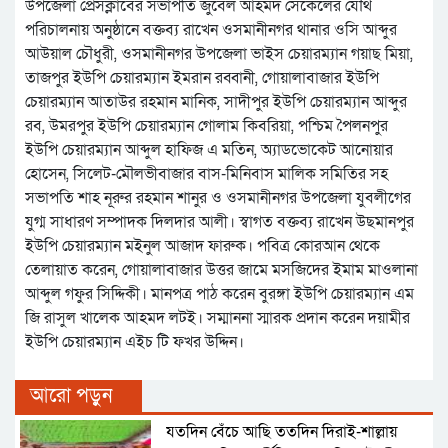
উপজেলা প্রেসক্লাবের সভাপতি জুবেল আহমদ সেকেলের যৌথ
পরিচালনায় অনুষ্ঠানে বক্তব্য রাখেন ওসমানীনগর থানার ওসি আব্দুর
আউয়াল চৌধুরী, ওসমানীনগর উপজেলা ভাইস চেয়ারম্যান গয়াছ মিয়া,
তাজপুর ইউপি চেয়ারম্যান ইমরান রব্বানী, গোয়ালাবাজার ইউপি
চেয়ারম্যান আতাউর রহমান মানিক, সাদীপুর ইউপি চেয়ারম্যান আব্দুর
রব, উমরপুর ইউপি চেয়ারম্যান গোলাম কিবরিয়া, পশ্চিম পৈলনপুর
ইউপি চেয়ারম্যান আব্দুল হাফিজ এ মতিন, অ্যাডভোকেট আনোয়ার
হোসেন, সিলেট-মৌলভীবাজার বাস-মিনিবাস মালিক সমিতির সহ
সভাপতি শাহ নূরুর রহমান শানুর ও ওসমানীনগর উপজেলা যুবলীগের
যুগ্ম সাধারণ সম্পাদক দিলদার আলী। স্বাগত বক্তব্য রাখেন উছমানপুর
ইউপি চেয়ারম্যান মইনুল আজাদ ফারুক। পবিত্র কোরআন থেকে
তেলায়াত করেন, গোয়ালাবাজার উত্তর জামে মসজিদের ইমাম মাওলানা
আব্দুল গফুর সিদ্দিকী। মানপত্র পাঠ করেন বুরঙ্গা ইউপি চেয়ারম্যান এম
জি রাসুল খালেক আহমদ লটই। সম্মাননা স্মারক প্রদান করেন দয়ামীর
ইউপি চেয়ারম্যান এইচ টি ফখর উদ্দিন।
আরো পড়ুন
যতদিন বেঁচে আছি ততদিন দিরাই-শাল্লায়