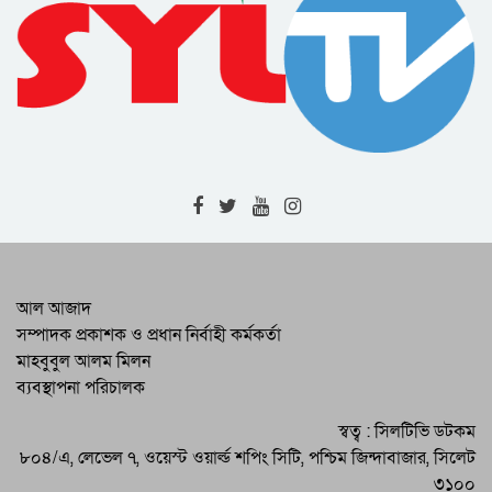
র‌্যাবের অভিয়ানে বিভিন্ন জেলায় গ্রেফতার ৫ ||
মাদক উদ্ধার || জরিমানা
নগরবাসীর জীবনমান উন্নয়নে পরিকল্পিত
উন্নয়নের বিকল্প নেই : সিসিক প্রশাসক
শিক্ষক মুরাদ আহমদের মৃত্যুতে শোকসভা ও
দোয়া মাহফিল অনুষ্ঠিত
নিরাপদ ও বাসযোগ্য নগর গড়তে পর্যাপ্ত
আলোকসজ্জা গুরুত্বপূর্ণ : সিসিক প্রশাসক
ওসমানী বিমানবন্দরের নিখোঁজ নিরাপত্তা
আল আজাদ
কর্মকর্তা জেলিনের সন্ধান দাবি মায়ের
সম্পাদক প্রকাশক ও প্রধান নির্বাহী কর্মকর্তা
মাহবুবুল আলম মিলন
জালালাবাদ অ্যাসোসিয়েশন নির্বাচনে সর্বোচ্চ
ব্যবস্থাপনা পরিচালক
ভোটে সদস্য নির্বাচিত কাইয়ুম চৌধুরী
বালাগঞ্জে দুর্নীতি প্রতিরোধ কমিটির বিতর্ক
স্বত্ব : সিলটিভি ডটকম
প্রতিযোগিতার পুরস্কার বিতরণ
৮০৪/এ, লেভেল ৭, ওয়েস্ট ওয়ার্ল্ড শপিং সিটি, পশ্চিম জিন্দাবাজার, সিলেট
৩১০০