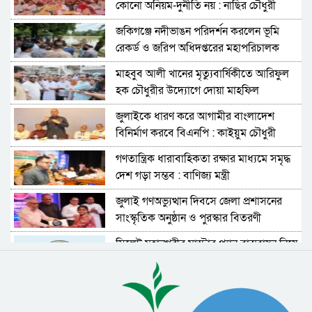
কোনো অনিয়ম-দুর্নীতি নয় : নাছির চৌধুরী
জকিগঞ্জে নদীভাঙন পরিদর্শন করলেন ভূমি
রেকর্ড ও জরিপ অধিদপ্তরের মহাপরিচালক
মাহবুব আলী খানের মৃত্যুবার্ষিকীতে আরিফুল
হক চৌধুরীর উদ্যোগে দোয়া মাহফিল
জুলাইকে ধারণ করে আগামীর বাংলাদেশ
বিনির্মাণ করবে বিএনপি : কাইয়ুম চৌধুরী
গণতান্ত্রিক ধারাবাহিকতা রক্ষার মাধ্যমে সমৃদ্ধ
দেশ গড়া সম্ভব : বাণিজ্য মন্ত্রী
জুলাই গণঅভ্যুত্থান দিবসে জেলা প্রশাসনের
সাংস্কৃতিক অনুষ্ঠান ও পুরস্কার বিতরণী
সিলেট মহানগরীর মাস্টার প্ল্যান বাস্তবায়ন নিয়ে
ঢাকায় উচ্চপর্যায়ের সভা
শাল্লায় বর্ষার পানিতে গোসল করতে নেমে
বিদ্যুৎস্পৃষ্ট হয়ে ২ কিশোরের মৃত্যু