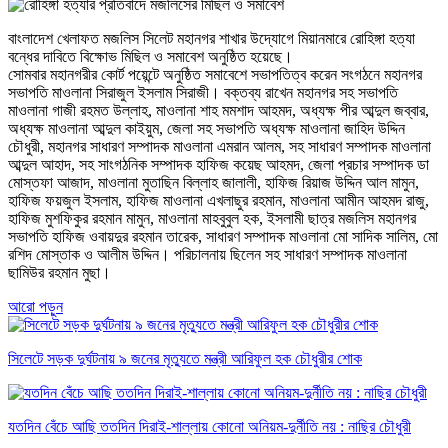
বাংলাদেশ খেলাফত মজলিস সিলেট মহানগর শাখার উদ্যোগে মিয়ানমারে রোহিঙ্গা হত্যা
বন্ধের দাবিতে বিক্ষোভ মিছিল ও সমাবেশ অনুষ্ঠিত হয়েছে।
সোমবার মহানগরীর কোর্ট পয়েন্টে অনুষ্ঠিত সমাবেশে সভাপতিত্ব করেন সংগঠনে মহানগর
সভাপতি মাওলানা সিরাজুল ইসলাম সিরাজী। বক্তব্য রাখেন মহানগর সহ সভাপতি
মাওলানা গাজী রহমত উল্লাহ, মাওলানা শাহ মমশাদ আহমদ, অধ্যক্ষ পীর আব্দুল জব্বার,
অধ্যক্ষ মাওলানা আব্দুল কাইয়ুম, জেলা সহ সভাপতি অধ্যক্ষ মাওলানা জাহিদ উদ্দিন
চৌধুরী, মহানগর সাধারণ সম্পাদক মাওলানা এমরান আলম, সহ সাধারণ সম্পাদক মাওলানা
আব্দুল আহাদ, সহ সাংগঠনিক সম্পাদক হাফিজ কয়েছ আহমদ, জেলা প্রচার সম্পাদক ডা
মোস্তফা আজাদ, মাওলানা মুতাছিন বিল্লাহ জালালী, হাফিজ রিয়াজ উদ্দিন আল মামুন,
হাফিজ ফয়জুল ইসলাম, হাফিজ মাওলানা এখলাছুর রহমান, মাওলানা আমীন আহমদ রাজু,
হাফিজ মুশফিকুর রহমান মামুন, মাওলানা মাহবুবুল হক, ইসলামী ছাত্র মজলিস মহানগর
সভাপতি হাফিজ ওবায়দুর রহমান তারেক, সাধারণ সম্পাদক মাওলানা মো সাদিক সালিম, মো
রশিদ মোস্তাক ও আলীম উদ্দিন। পরিচালনায় ছিলেন সহ সাধারণ সম্পাদক মাওলানা
ছামিউর রহমান মুছা।
আরো পড়ুন
সিলেটে সড়ক দুর্ঘটনায় ৯ জনের মৃত্যুতে মন্ত্রী আরিফুল হক চৌধুরীর শোক
যতদিন বেঁচে আছি ততদিন দিরাই-শাল্লায় কোনো অনিয়ম-দুর্নীতি নয় : নাছির চৌধুরী