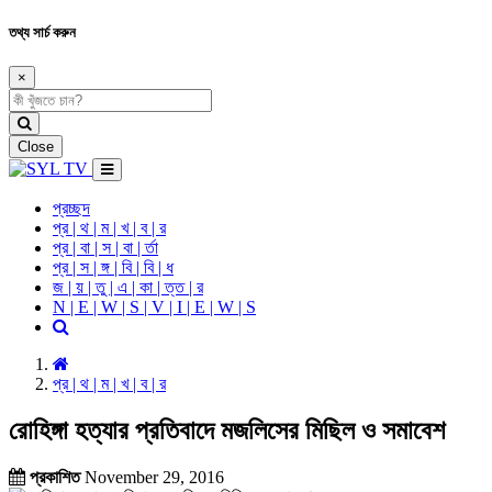
তথ্য সার্চ করুন
×
Close
প্রচ্ছদ
প্র | থ | ম | খ | ব | র
প্র | বা | স | বা | র্তা
প্র | স | ঙ্গ | বি | বি | ধ
জ | য় | তু | এ | কা | ত্ত | র
N | E | W | S | V | I | E | W | S
প্র | থ | ম | খ | ব | র
রোহিঙ্গা হত্যার প্রতিবাদে মজলিসের মিছিল ও সমাবেশ
প্রকাশিত
November 29, 2016