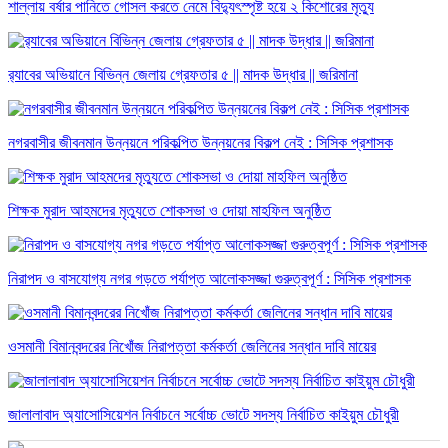
শাল্লায় বর্ষার পানিতে গোসল করতে নেমে বিদ্যুৎস্পৃষ্ট হয়ে ২ কিশোরের মৃত্যু
র‌্যাবের অভিয়ানে বিভিন্ন জেলায় গ্রেফতার ৫ || মাদক উদ্ধার || জরিমানা
নগরবাসীর জীবনমান উন্নয়নে পরিকল্পিত উন্নয়নের বিকল্প নেই : সিসিক প্রশাসক
শিক্ষক মুরাদ আহমদের মৃত্যুতে শোকসভা ও দোয়া মাহফিল অনুষ্ঠিত
নিরাপদ ও বাসযোগ্য নগর গড়তে পর্যাপ্ত আলোকসজ্জা গুরুত্বপূর্ণ : সিসিক প্রশাসক
ওসমানী বিমানবন্দরের নিখোঁজ নিরাপত্তা কর্মকর্তা জেলিনের সন্ধান দাবি মায়ের
জালালাবাদ অ্যাসোসিয়েশন নির্বাচনে সর্বোচ্চ ভোটে সদস্য নির্বাচিত কাইয়ুম চৌধুরী