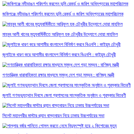
জকিগঞ্জে নদীভাঙন পরিদর্শন করলেন ভূমি রেকর্ড ও জরিপ অধিদপ্তরের মহাপরিচালক
মাহবুব আলী খানের মৃত্যুবার্ষিকীতে আরিফুল হক চৌধুরীর উদ্যোগে দোয়া মাহফিল
জুলাইকে ধারণ করে আগামীর বাংলাদেশ বিনির্মাণ করবে বিএনপি : কাইয়ুম চৌধুরী
গণতান্ত্রিক ধারাবাহিকতা রক্ষার মাধ্যমে সমৃদ্ধ দেশ গড়া সম্ভব : বাণিজ্য মন্ত্রী
জুলাই গণঅভ্যুত্থান দিবসে জেলা প্রশাসনের সাংস্কৃতিক অনুষ্ঠান ও পুরস্কার বিতরণী
সিলেট মহানগরীর মাস্টার প্ল্যান বাস্তবায়ন নিয়ে ঢাকায় উচ্চপর্যায়ের সভা