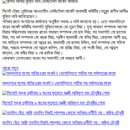
সিলেট ট্রেড সেন্টারের আওতাধীন ভেজিটেবল মার্কেট ব্যবসায়ী কমিটির নেতৃবৃন্দ রাগীব আলীর
মুক্তি দাবি জানিয়েছেন।
শনিবার রাতে সংগঠনের কার্যালয়ে অনুষ্ঠিত সভায় এ দাবি জানানো হয়। এতে সভাপতিত্ব
করেন মার্কেট কমিটির সভাপতি মুক্তিযোদ্ধা মো তুরণ মিয়া। যুগ্ম সাধারণ সম্পাদক আলেক
মিয়ার পরিচালনায় বক্তব্য রাখেন সাধারণ সম্পাদক মো ছাদ মিয়া, সহ সভাপতি মো ছালেক
মিয়া, সহ ধর্ম সম্পাদক মো খছরু মিয়া, প্রবীণ ব্যবসায়ী মো বশির মিয়া, মোহাম্মদ আলী দুদু,
সহ সাহিত্য সম্পাদক মো আব্দুর রব, ব্যবসায়ী মো ছালাহ উদ্দিন, অর্থ সম্পাদক মো শফিক
মিয়া, প্রচার সম্পাদক মো আব্দুল জলিল, মো হারিছ মিয়া, মো পংকী মিয়া, মো আব্দুল
মান্নান, মো কবীর মিয়া ও মো ছাদিক মিয়া।
কোরআন তেলাওয়াত করেন সহ সভাপতি মো কয়ছর আলী।
আরো পড়ুন
মধ্যনগরে সুপেয় পানির চরম সংকট || ভোগান্তিতে পর্যটক সহ সর্বস্তরের মানুষ
সিলেটে সড়ক দুর্ঘটনায় ৯ জনের মৃত্যুতে মন্ত্রী আরিফুল হক চৌধুরীর শোক
যতদিন বেঁচে আছি ততদিন দিরাই-শাল্লায় কোনো অনিয়ম-দুর্নীতি নয় : নাছির চৌধুরী