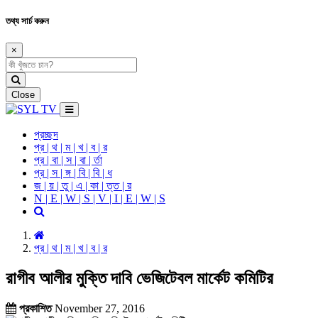
তথ্য সার্চ করুন
×
Close
প্রচ্ছদ
প্র | থ | ম | খ | ব | র
প্র | বা | স | বা | র্তা
প্র | স | ঙ্গ | বি | বি | ধ
জ | য় | তু | এ | কা | ত্ত | র
N | E | W | S | V | I | E | W | S
প্র | থ | ম | খ | ব | র
রাগীব আলীর মুক্তি দাবি ভেজিটেবল মার্কেট কমিটির
প্রকাশিত
November 27, 2016