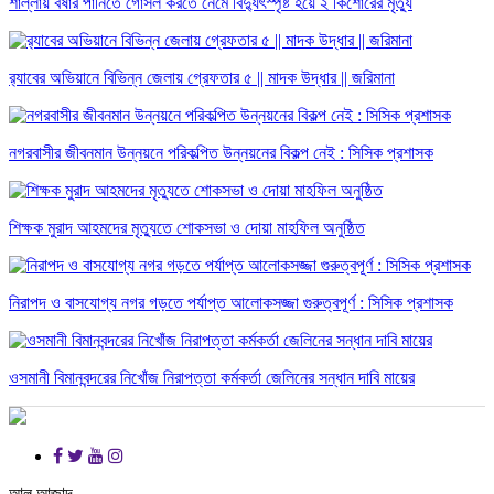
শাল্লায় বর্ষার পানিতে গোসল করতে নেমে বিদ্যুৎস্পৃষ্ট হয়ে ২ কিশোরের মৃত্যু
র‌্যাবের অভিয়ানে বিভিন্ন জেলায় গ্রেফতার ৫ || মাদক উদ্ধার || জরিমানা
নগরবাসীর জীবনমান উন্নয়নে পরিকল্পিত উন্নয়নের বিকল্প নেই : সিসিক প্রশাসক
শিক্ষক মুরাদ আহমদের মৃত্যুতে শোকসভা ও দোয়া মাহফিল অনুষ্ঠিত
নিরাপদ ও বাসযোগ্য নগর গড়তে পর্যাপ্ত আলোকসজ্জা গুরুত্বপূর্ণ : সিসিক প্রশাসক
ওসমানী বিমানবন্দরের নিখোঁজ নিরাপত্তা কর্মকর্তা জেলিনের সন্ধান দাবি মায়ের
আল আজাদ