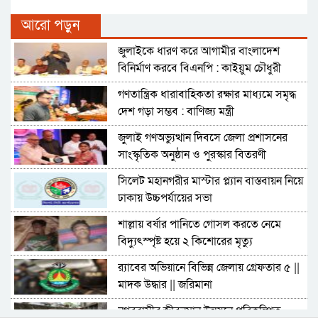
আরো পড়ুন
জুলাইকে ধারণ করে আগামীর বাংলাদেশ
বিনির্মাণ করবে বিএনপি : কাইয়ুম চৌধুরী
গণতান্ত্রিক ধারাবাহিকতা রক্ষার মাধ্যমে সমৃদ্ধ
দেশ গড়া সম্ভব : বাণিজ্য মন্ত্রী
জুলাই গণঅভ্যুত্থান দিবসে জেলা প্রশাসনের
সাংস্কৃতিক অনুষ্ঠান ও পুরস্কার বিতরণী
সিলেট মহানগরীর মাস্টার প্ল্যান বাস্তবায়ন নিয়ে
ঢাকায় উচ্চপর্যায়ের সভা
শাল্লায় বর্ষার পানিতে গোসল করতে নেমে
বিদ্যুৎস্পৃষ্ট হয়ে ২ কিশোরের মৃত্যু
র‌্যাবের অভিয়ানে বিভিন্ন জেলায় গ্রেফতার ৫ ||
মাদক উদ্ধার || জরিমানা
নগরবাসীর জীবনমান উন্নয়নে পরিকল্পিত