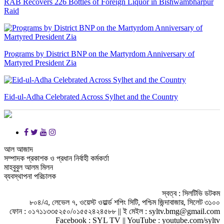
RAB Recovers 226 Bottles of Foreign Liquor in Bishwambharpur
Raid
Programs by District BNP on the Martyrdom Anniversary of
Martyred President Zia
Eid-ul-Adha Celebrated Across Sylhet and the Country
আল আজাদ
সম্পাদক প্রকাশক ও প্রধান নির্বাহী কর্মকর্তা
মাহবুবুল আলম মিলন
ব্যবস্থাপনা পরিচালক
স্বত্ব : সিলটিভি ডটকম
৮০৪/এ, লেভেল ৭, ওয়েস্ট ওয়ার্ল্ড শপিং সিটি, পশ্চিম জিন্দাবাজার, সিলেট ৩১০০
ফোন : ০১৭১১৩৩৫২৫০/০১৫৫২৪২৪৫৮৮ || ই মেইল : syltv.bmg@gmail.com
Facebook : SYL TV || YouTube : youtube.com/syltv