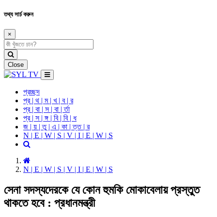
তথ্য সার্চ করুন
×
Close
প্রচ্ছদ
প্র | থ | ম | খ | ব | র
প্র | বা | স | বা | র্তা
প্র | স | ঙ্গ | বি | বি | ধ
জ | য় | তু | এ | কা | ত্ত | র
N | E | W | S | V | I | E | W | S
N | E | W | S | V | I | E | W | S
সেনা সদস্যদেরকে যে কোন হুমকি মোকাবেলায় প্রস্তুত
থাকতে হবে : প্রধানমন্ত্রী