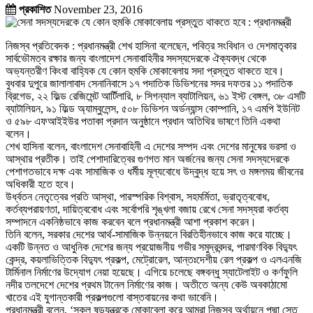
প্রকাশিত
November 23, 2016
নিজস্ব প্রতিবেদক : প্রধানমন্ত্রী শেখ হাসিনা বলেছেন, পবিত্র সংবিধান ও দেশমাতৃকার
সার্বভৌমত্ব রক্ষার জন্য বাংলাদেশ সেনাবাহিনীর সদস্যদেরকে ঐক্যবদ্ধ থেকে
অভ্যন্তরীণ কিংবা বাহ্যিক যে কোন হুমকি মোকাবেলায় সদা প্রস্তুত থাকতে হবে।
বুধবার দুপুরে জালালাবাদ সেনানিবাসে ১৭ পদাতিক ডিভিশনের সদর দফতর ১১ পদাতিক
ব্রিগেড, ২২ ফিল্ড রেজিমেন্ট আর্টিলারি, ৮ সিগন্যাল ব্যাটালিয়ন, ৬১ ইস্ট বেঙ্গল, ৩৮ এসটি
ব্যাটালিয়ন, ৯১ ফিল্ড অ্যাম্বুলেন্স, ৫০৮ ডিভিশন অর্ডন্যান্স কোম্পানি, ১৭ এমপি ইউনিট
ও ৫৯৮ এফআইইউর পতাকা প্রদান অনুষ্ঠানে প্রধান অতিথির ভাষণে তিনি একথা
বলেন।
শেখ হাসিনা বলেন, বাংলাদেশ সেনাবাহিনী এ দেশের সম্পদ এবং দেশের মানুষের ভরসা ও
আস্থার প্রতীক। তাই পেশাদারিত্বের গুণগত মান অর্জনের জন্য সেনা সদস্যদেরকে
পেশাগতভাবে দক্ষ এবং সামাজিক ও ধর্মীয় মূল্যবোধে উদ্বুদ্ধ হয়ে সৎ ও মঙ্গলময় জীবনের
অধিকারী হতে হবে।
উর্ধ্বতন নেতৃত্বের প্রতি আস্থা, পারস্পরিক বিশ্বাস, সহমর্মিতা, ভ্রাতৃত্ববোধ,
কর্তব্যপরায়ণতা, দায়িত্ববোধ এবং সর্বোপরি শৃঙ্খলা বজায় রেখে সেনা সদস্যরা কর্তব্য
সম্পাদনে একনিষ্ঠভাবে কাজ করবেন বলে প্রধানমন্ত্রী আশা প্রকাশ করেন।
তিনি বলেন, সরকার দেশের আর্থ-সামাজিক উন্নয়নে বিরতিহীনভাবে কাজ করে যাচ্ছে।
একটি উন্নত ও আধুনিক দেশের জন্য প্রয়োজনীয় গভীর সমুদ্রবন্দর, পারমাণবিক বিদ্যুৎ
কেন্দ্র, কয়লাভিত্তিক বিদ্যুৎ প্রকল্প, মেট্রোরেল, আন্তঃদেশীয় রেল প্রকল্প ও এলএনজি
টার্মিনাল নির্মাণের উদ্যোগ নেয়া হয়েছে। এগিয়ে চলেছে বঙ্গবন্ধু স্যাটেলাইট ও কর্ণফুলি
নদীর তলদেশে দেশের প্রথম টানেল নির্মাণের কাজ। অতীতে অন্য কেউ অবকাঠামো
খাতের এই যুগান্তকারী প্রকল্পগুলো বাস্তবায়নের কথা ভাবেনি।
প্রধানমন্ত্রী বলেন, ‘সকল ষড়যন্ত্রকে মোকাবেলা করে আমরা নিজস্ব অর্থায়নে পদ্মা সেতু