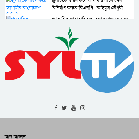
জুলাইকে ধারণ করে আগামীর বাংলাদেশ
বিনির্মাণ করবে বিএনপি : কাইয়ুম চৌধুরী
গণতান্ত্রিক ধারাবাহিকতা রক্ষার মাধ্যমে সমৃদ্ধ
দেশ গড়া সম্ভব : বাণিজ্য মন্ত্রী
জুলাই গণঅভ্যুত্থান দিবসে জেলা প্রশাসনের
সাংস্কৃতিক অনুষ্ঠান ও পুরস্কার বিতরণী
সিলেট মহানগরীর মাস্টার প্ল্যান বাস্তবায়ন নিয়ে
ঢাকায় উচ্চপর্যায়ের সভা
শাল্লায় বর্ষার পানিতে গোসল করতে নেমে
বিদ্যুৎস্পৃষ্ট হয়ে ২ কিশোরের মৃত্যু
র‌্যাবের অভিয়ানে বিভিন্ন জেলায় গ্রেফতার ৫ ||
মাদক উদ্ধার || জরিমানা
নগরবাসীর জীবনমান উন্নয়নে পরিকল্পিত
উন্নয়নের বিকল্প নেই : সিসিক প্রশাসক
শিক্ষক মুরাদ আহমদের মৃত্যুতে শোকসভা ও
আল আজাদ