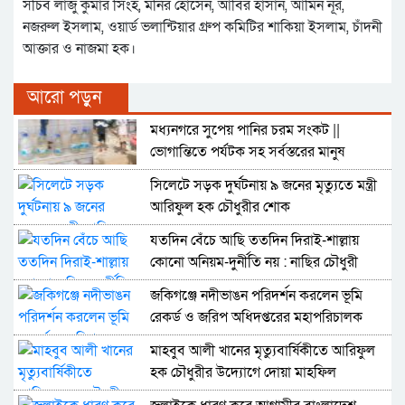
সচিব লাজু কুমার সিংহ, মনির হোসেন, আবির হাসান, আমিন নূর,
নজরুল ইসলাম, ওয়ার্ড ভলান্টিয়ার গ্রুপ কমিটির শাকিয়া ইসলাম, চাঁদনী
আক্তার ও নাজমা হক।
আরো পড়ুন
মধ্যনগরে সুপেয় পানির চরম সংকট ||
ভোগান্তিতে পর্যটক সহ সর্বস্তরের মানুষ
সিলেটে সড়ক দুর্ঘটনায় ৯ জনের মৃত্যুতে মন্ত্রী
আরিফুল হক চৌধুরীর শোক
যতদিন বেঁচে আছি ততদিন দিরাই-শাল্লায়
কোনো অনিয়ম-দুর্নীতি নয় : নাছির চৌধুরী
জকিগঞ্জে নদীভাঙন পরিদর্শন করলেন ভূমি
রেকর্ড ও জরিপ অধিদপ্তরের মহাপরিচালক
মাহবুব আলী খানের মৃত্যুবার্ষিকীতে আরিফুল
হক চৌধুরীর উদ্যোগে দোয়া মাহফিল