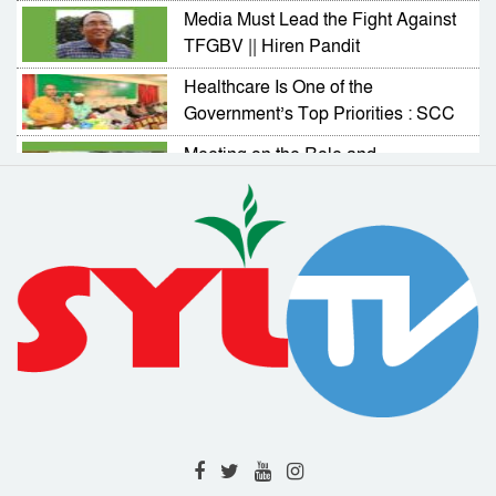
in Sylhet
Media Must Lead the Fight Against
TFGBV || Hiren Pandit
Healthcare Is One of the
Government’s Top Priorities : SCC
Administrator
Meeting on the Role and
Responsibilities of NGOs in
Activating Village Courts
RAB Arrests Murder Case Accused
from Companiganj
Complaint Resolution Cell Formed
to Address Problems Faced by
Expatriates
Drainage and Road Repair Work to
Begin Soon : SCC Administrator
RAB-9 Arrests One with 7kg of
Cannabis in Jamalganj
High-Level Meeting Held to