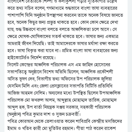
বাংলাদেশ বেতারকে শিল্পী ও কলাকুশলী গড়ার সূতিকাগার উল্লেখ
করে তথ্য সচিব বলেন, গণমাধ্যমে শুদ্ধভাবে বাংলা ভাষা ব্যবহারের
পাশাপাশি যিনি অনুষ্ঠান উপস্থাপনা করবেন তাকে অনেক বিষয়ে জানতে
হবে, অনেক কিছুর জন্য প্রস্তুত থাকতে হবে। কোন কোন ক্ষেত্রে দেখা
যায়, শুদ্ধ উচ্চরণে বাংলা বলতে বলতে আঞ্চলিকতা চলে আসে। সে
ক্ষেত্রে ঘোষক-ঘোষিকাদের সতর্ক থাকতে হবে। ভাষার জন্য একমাত্র
আমরাই জীবন দিয়েছি। তাই আমাদেরকে ভাষার মর্যাদা রক্ষা করতে
হবে। ভাষা বিকৃত করা যাবে না। প্রমিত বাংলা ভাষা ব্যবহারের জন্য
হাইকোটের্রও নির্দেশ রয়েছে।
সিলেট কেন্দ্রের আঞ্চলিক পরিচালক এস এম জাহিদ হোসেনের
সভাপতিত্বে অনুষ্ঠানে বিশেষ অতিথি ছিলেন, আঞ্চলিক প্রকৌশলী
অসিত ভূষণ দেব, বিভাগীয় তথ্য অফিসের উপ পরিচালক জুলিয়া
যেসমিন মিলি এবং জেলা প্রেসক্লাবের সভাপতি বিটিভি প্রতিনিধি
আজিজ আহমদ সেলিম। অন্যদের মধ্যে উপস্থিত ছিলেন উপআঞ্চলিক
পরিচালক মো ফখরুল আলম, আব্দুল্লাহ মোহাম্মদ তারিক, মোহাম্মদ
আব্দুল হক, উপ বার্তা নিয়ন্ত্রক সঞ্জয় সরকার, সহকারী পরিচালক
(অনুষ্ঠান) পবিত্র কুমার দাশ ও সুজন চক্রবর্ত্তী।
পবিত্র কোরআন থেকে তেলাওয়াত করেন শাবিপ্রবি কেন্দ্রীয় মসজিদের
ইমাম ও খতিব ক্বারী মো মুতিউর রহমান। গীতা পাঠ করেন রাকেশ