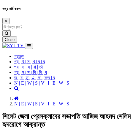
তথ্য সার্চ করুন
×
Close
প্রচ্ছদ
প্র | থ | ম | খ | ব | র
প্র | বা | স | বা | র্তা
প্র | স | ঙ্গ | বি | বি | ধ
জ | য় | তু | এ | কা | ত্ত | র
N | E | W | S | V | I | E | W | S
N | E | W | S | V | I | E | W | S
সিলেট জেলা প্রেসক্লাবের সভাপতি আজিজ আহমদ সেলিম
হৃদরোগে আক্রান্ত