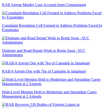
RAB Arrests Murder Case Accused from Companiganj
Complaint Resolution Cell Formed to Address Problems Faced by
Expatriates
Drainage and Road Repair Work to Begin Soon : SCC
Administrator
RAB-9 Arrests One with 7kg of Cannabis in Jamalganj
High-Level Meeting Held to Modernize and Streamline Cargo
Management at 2 Airports