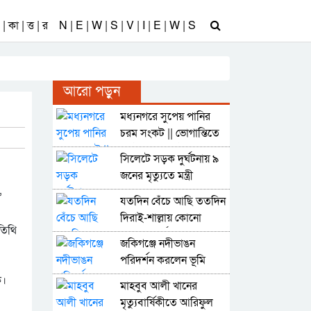
| কা | ত্ত | র
N | E | W | S | V | I | E | W | S
আরো পড়ুন
মধ্যনগরে সুপেয় পানির
চরম সংকট || ভোগান্তিতে
পর্যটক সহ সর্বস্তরের মানুষ
সিলেটে সড়ক দুর্ঘটনায় ৯
জনের মৃত্যুতে মন্ত্রী
আরিফুল হক চৌধুরীর
’
যতদিন বেঁচে আছি ততদিন
শোক
দিরাই-শাল্লায় কোনো
তিথি
অনিয়ম-দুর্নীতি নয় : নাছির
জকিগঞ্জে নদীভাঙন
চৌধুরী
পরিদর্শন করলেন ভূমি
রেকর্ড ও জরিপ
ক।
মাহবুব আলী খানের
অধিদপ্তরের মহাপরিচালক
মৃত্যুবার্ষিকীতে আরিফুল