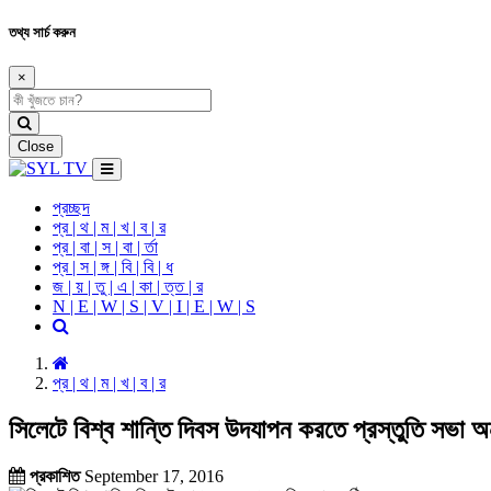
তথ্য সার্চ করুন
×
Close
প্রচ্ছদ
প্র | থ | ম | খ | ব | র
প্র | বা | স | বা | র্তা
প্র | স | ঙ্গ | বি | বি | ধ
জ | য় | তু | এ | কা | ত্ত | র
N | E | W | S | V | I | E | W | S
প্র | থ | ম | খ | ব | র
সিলেটে বিশ্ব শান্তি দিবস উদযাপন করতে প্রস্তুতি সভা অনু
প্রকাশিত
September 17, 2016