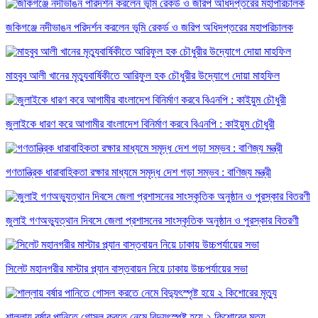
জকিগঞ্জে নদীভাঙন পরিদর্শন করলেন ভূমি রেকর্ড ও জরিপ অধিদপ্তরের মহাপরিচালক
মাহবুব আলী খানের মৃত্যুবার্ষিকীতে আরিফুল হক চৌধুরীর উদ্যোগে দোয়া মাহফিল
জুলাইকে ধারণ করে আগামীর বাংলাদেশ বিনির্মাণ করবে বিএনপি : কাইয়ুম চৌধুরী
গণতান্ত্রিক ধারাবাহিকতা রক্ষার মাধ্যমে সমৃদ্ধ দেশ গড়া সম্ভব : বাণিজ্য মন্ত্রী
জুলাই গণঅভ্যুত্থান দিবসে জেলা প্রশাসনের সাংস্কৃতিক অনুষ্ঠান ও পুরস্কার বিতরণী
সিলেট মহানগরীর মাস্টার প্ল্যান বাস্তবায়ন নিয়ে ঢাকায় উচ্চপর্যায়ের সভা
শাল্লায় বর্ষার পানিতে গোসল করতে নেমে বিদ্যুৎস্পৃষ্ট হয়ে ২ কিশোরের মৃত্যু