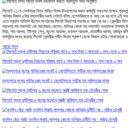
সিলেটে ২১শে সেপ্টম্বর বিশ্ব শান্তি দিবস উদযাপনের সকল কর্মসূচি সফলের লক্ষ্যে প্রস্ত
শনিবার বিকাল ৫টায় মহানগরীর দরগা গেইটে রশিদ এম্পোরিয়ামে ড আর কে ধর হলে এই স
এতে প্রধান অতিথি ছিলেন সংগঠনের সিলেট বিভাগের গভর্নর ড আর কে ধর। কেন্দ্রীয় বিশ
মহানগর সহ সভাপতি মো আনোয়ার হোসেন, হবিগঞ্জ জেলা সহ সভাপতি অধ্যাপক ইসলাম উদ্দিন, 
মিয়া, শাহ আলম, ইউসুফ সেলু, জুনেদ আহমদ, ফয়সল আহমদ, জাহাঙ্গীর আলম, হুমায়ূন রশি
কর্মসূচির মধ্যে রয়েছে সিলেট কেন্দ্রীয় শহীদ মিনার প্রাঙ্গণ থেকে বিকাল ৪টায় শোভাযাত
আরো পড়ুন
সিলেটে সড়ক দুর্ঘটনায় নিহতের পরিবার পাবে ৫ লাখ টাকা || আহতরা ১ লাখ থেকে ৩ লাখ
মধ্যনগরে সুপেয় পানির চরম সংকট || ভোগান্তিতে পর্যটক সহ সর্বস্তরের মানুষ
সিলেটে সড়ক দুর্ঘটনায় ৯ জনের মৃত্যুতে মন্ত্রী আরিফুল হক চৌধুরীর শোক
যতদিন বেঁচে আছি ততদিন দিরাই-শাল্লায় কোনো অনিয়ম-দুর্নীতি নয় : নাছির চৌধুরী