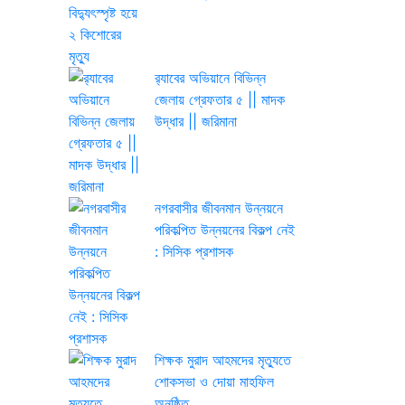
র‌্যাবের অভিয়ানে বিভিন্ন
জেলায় গ্রেফতার ৫ || মাদক
উদ্ধার || জরিমানা
নগরবাসীর জীবনমান উন্নয়নে
পরিকল্পিত উন্নয়নের বিকল্প নেই
: সিসিক প্রশাসক
শিক্ষক মুরাদ আহমদের মৃত্যুতে
শোকসভা ও দোয়া মাহফিল
অনুষ্ঠিত