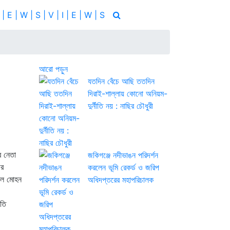
 | E | W | S | V | I | E | W | S
আরো পড়ুন
যতদিন বেঁচে আছি ততদিন
দিরাই-শাল্লায় কোনো অনিয়ম-
দুর্নীতি নয় : নাছির চৌধুরী
র নেতা
জকিগঞ্জে নদীভাঙন পরিদর্শন
গর
করলেন ভূমি রেকর্ড ও জরিপ
লাল মোহন
অধিদপ্তরের মহাপরিচালক
রতি