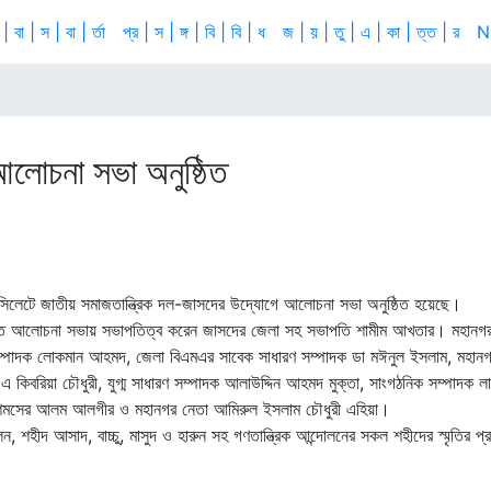
 | বা | স | বা | র্তা
প্র | স | ঙ্গ | বি | বি | ধ
জ | য় | তু | এ | কা | ত্ত | র
N
আলোচনা সভা অনুষ্ঠিত
ে সিলেটে জাতীয় সমাজতান্ত্রিক দল-জাসদের উদ্যোগে আলোচনা সভা অনুষ্ঠিত হয়েছে।
ুষ্ঠিত আলোচনা সভায় সভাপতিত্ব করেন জাসদের জেলা সহ সভাপতি শামীম আখতার। মহানগ
রণ সম্পাদক লোকমান আহমদ, জেলা বিএমএর সাবেক সাধারণ সম্পাদক ডা মঈনুল ইসলাম, মহান
 কিবরিয়া চৌধুরী, যুগ্ম সাধারণ সম্পাদক আলাউদ্দিন আহমদ মুক্তা, সাংগঠনিক সম্পাদক 
া শমসের আলম আলগীর ও মহানগর নেতা আমিরুল ইসলাম চৌধুরী এহিয়া।
, শহীদ আসাদ, বাচ্চু, মাসুদ ও হারুন সহ গণতান্ত্রিক আন্দোলনের সকল শহীদের স্মৃতির প্