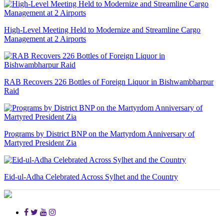
High-Level Meeting Held to Modernize and Streamline Cargo
Management at 2 Airports
RAB Recovers 226 Bottles of Foreign Liquor in Bishwambharpur
Raid
Programs by District BNP on the Martyrdom Anniversary of
Martyred President Zia
Eid-ul-Adha Celebrated Across Sylhet and the Country