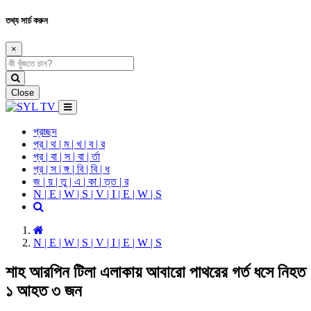
তথ্য সার্চ করুন
×
Close
প্রচ্ছদ
প্র | থ | ম | খ | ব | র
প্র | বা | স | বা | র্তা
প্র | স | ঙ্গ | বি | বি | ধ
জ | য় | তু | এ | কা | ত্ত | র
N | E | W | S | V | I | E | W | S
N | E | W | S | V | I | E | W | S
শাহ আরপিন টিলা এলাকায় আবারো পাথরের গর্ত ধসে নিহত
১ আহত ৩ জন