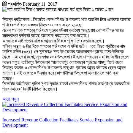
প্রকাশিত
February 11, 2017
নিজস্ব প্রতিবেদক : সিলেটের কোম্পানীগঞ্জ উপজেলার শাহ আরপিন টিলা এলাকায় আবারো
পাথরের গর্ত ধসে একজন নিহত ও ৩ জন আহত হয়েছে।
একের পর এক পাথরের গর্ত ধসে মৃত্যুর ঘটনায় কর্তব্যে অবহেলায় কোম্পানীগঞ্জ থানার
ভারপ্রাপ্ত কর্মকর্তা বায়েছ আলমকে প্রত্যাহার করা হয়েছে।
অন্যদিকে এই গর্তের মালিক আব্দুল কাদিরকে পুলিশ গ্রেফতার করেছে।
শনিবার সন্ধ্যা ৬ টার দিকে পাথরের গর্ত ধসের এ ঘটনা ঘটে। এতে নিহত শ্রমিকের নাম
আনিস উদ্দিন (৩৫)। সে সুনামগঞ্জ সদর উপজেলার আহমদাবাদ গ্রামের কমর উদ্দিনের
ছেলে। আহতরা হলো, সুনামগঞ্জ সদর উপজেলার ইচ্ছাছড়া গ্রামের ওয়ারিছ আলীর ছেলে
আব্দুল গফুর, তাহিরপুর উপজেলার আনোয়ারপুর লোহারছড়া গ্রামের শামসু মিয়ার ছেলে
মিজানুর রহমান ও কোম্পানীগঞ্জ উপজেলার লাছুখাল গ্রামের আব্দুর রউফের ছেলে আব্দুল
মান্নান। এই ৩ জনকে উদ্ধার করে কোম্পানীগঞ্জ উপজেলা হাসপাতালে ভর্তি করা
হয়েছে।
সিলেটের অতিরিক্ত পুলিশ সুপার সুজ্ঞান চাকমা কোম্পানীগঞ্জ থানার ভারপ্রাপ্ত কর্মকর্তাকে
প্রত্যাহারের বিষয়টি নিশ্চিত করেছেন।
আরো পড়ুন
Increased Revenue Collection Facilitates Service Expansion and
Development