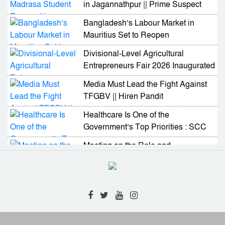
in Jagannathpur || Prime Suspect
Arrested
Bangladesh’s Labour Market in
Mauritius Set to Reopen
Divisional-Level Agricultural
Entrepreneurs Fair 2026 Inaugurated
in Sylhet
Media Must Lead the Fight Against
TFGBV || Hiren Pandit
Healthcare Is One of the
Government’s Top Priorities : SCC
Administrator
Meeting on the Role and
Responsibilities of NGOs in
Activating Village Courts
RAB Arrests Murder Case Accused
from Companiganj
Complaint Resolution Cell Formed
to Address Problems Faced by