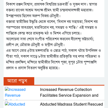
বিকাশ রঞ্জন বিশ্বাস, প্রভাষক বিশ্বপ্রিয় চক্রবর্তী ও সুজন দাস। স্বাগত
বক্তব্য রাখেন আশ্রম অধ্যক্ষ শ্রীমৎ স্বামী চন্দ্রনাথানন্দজী মহারাজ।
উপস্থাপনায় ছিলেন অরুপ বিজয় চৌধুরী।
বক্তারা স্বামীজির উদ্ধৃতি থেকে বলেন, ‘বিবাদ নয় সহায়তা, বিনাশ নয়
পরস্পরের ভাবগ্রহণ, মতবিরোধ নয়, সমন্বয় ও শান্তি।’ এই সমন্বয় ও
শান্তিকে কেন্দ্র করে রামকৃষ্ণ মঠ ও মিশন এগিয়ে চলছে।
আলোচনা সভা শেষে সংগীত পরিবেশন করবেন নীলেন্দু ভট্টাচার্য্য,
প্রদীপ দে, মৌরাজ চৌধুরী ও স্বপ্নীল চৌধুরী।
এর আগে ভোর ৫টায় মঙ্গলারতি ও স্তোত্র পাঠ, সকাল ৭টায় উপনিষদ ও
গীতা পাঠ, সকাল সাড়ে ৮টায় স্বামীজীর প্রতিকৃতি সহ নগর পরিক্রমা ও
মন্দির প্রদক্ষিণ, মন্দিরে স্বামীজীর বিশেষ পূজা, দুপুর ১টায় পুষ্পাঞ্জলি
প্রদান ও প্রসাদ বিতরণ অনুষ্ঠিত হয়েছে।
আরো পড়ুন
Increased Revenue Collection
Facilitates Service Expansion and
Development
Abducted Madrasa Student Rescued