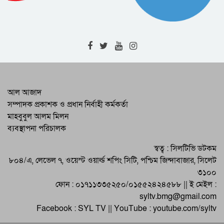
Begin Soon : SCC Administrator
RAB-9 Arrests One with 7kg of
Cannabis in Jamalganj
High-Level Meeting Held to
Modernize and Streamline Cargo
Management at 2 Airports
RAB Recovers 226 Bottles of
আল আজাদ
Foreign Liquor in Bishwambharpur
সম্পাদক প্রকাশক ও প্রধান নির্বাহী কর্মকর্তা
Raid
মাহবুবুল আলম মিলন
Programs by District BNP on the
ব্যবস্থাপনা পরিচালক
Martyrdom Anniversary of Martyred
President Zia
Eid-ul-Adha Celebrated Across
স্বত্ব : সিলটিভি ডটকম
Sylhet and the Country
৮০৪/এ, লেভেল ৭, ওয়েস্ট ওয়ার্ল্ড শপিং সিটি, পশ্চিম জিন্দাবাজার, সিলেট
৩১০০
ফোন : ০১৭১১৩৩৫২৫০/০১৫৫২৪২৪৫৮৮ || ই মেইল :
syltv.bmg@gmail.com
Facebook : SYL TV || YouTube : youtube.com/syltv