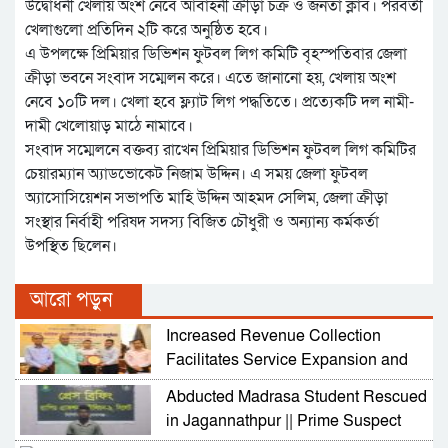
উদ্বোধনী খেলায় অংশ নেবে আবাহনী ক্রীড়া চক্র ও জনতা ক্লাব। পরবর্তী
খেলাগুলো প্রতিদিন ২টি করে অনুষ্ঠিত হবে।
এ উপলক্ষে প্রিমিয়ার ডিভিশন ফুটবল লিগ কমিটি বৃহস্পতিবার জেলা
ক্রীড়া ভবনে সংবাদ সম্মেলন করে। এতে জানানো হয়, খেলায় অংশ
নেবে ১০টি দল। খেলা হবে ফ্ল্যাট লিগ পদ্ধতিতে। প্রত্যেকটি দল নামী-
দামী খেলোয়াড় মাঠে নামাবে।
সংবাদ সম্মেলনে বক্তব্য রাখেন প্রিমিয়ার ডিভিশন ফুটবল লিগ কমিটির
চেয়ারম্যান অ্যাডভোকেট নিজাম উদ্দিন। এ সময় জেলা ফুটবল
অ্যাসোসিয়েশন সভাপতি মাহি উদ্দিন আহমদ সেলিম, জেলা ক্রীড়া
সংস্থার নির্বাহী পরিষদ সদস্য বিজিত চৌধুরী ও অন্যান্য কর্মকর্তা
উপস্থিত ছিলেন।
আরো পড়ুন
Increased Revenue Collection
Facilitates Service Expansion and
Development
Abducted Madrasa Student Rescued
in Jagannathpur || Prime Suspect
Arrested