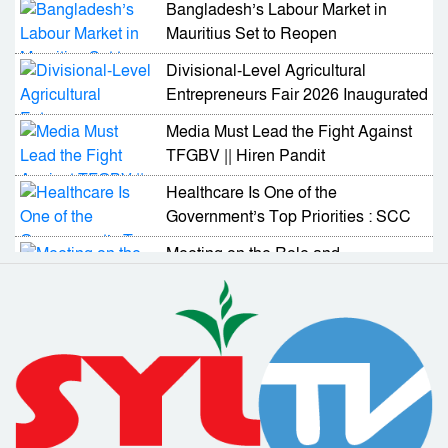
Bangladesh’s Labour Market in
Mauritius Set to Reopen
Divisional-Level Agricultural
Entrepreneurs Fair 2026 Inaugurated
in Sylhet
Media Must Lead the Fight Against
TFGBV || Hiren Pandit
Healthcare Is One of the
Government’s Top Priorities : SCC
Administrator
Meeting on the Role and
Responsibilities of NGOs in
Activating Village Courts
RAB Arrests Murder Case Accused
from Companiganj
Complaint Resolution Cell Formed
to Address Problems Faced by
Expatriates
Drainage and Road Repair Work to