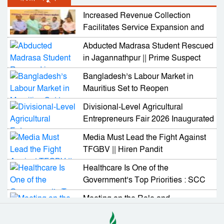
Increased Revenue Collection
Facilitates Service Expansion and
Development
Abducted Madrasa Student Rescued
in Jagannathpur || Prime Suspect
Arrested
Bangladesh’s Labour Market in
Mauritius Set to Reopen
Divisional-Level Agricultural
Entrepreneurs Fair 2026 Inaugurated
in Sylhet
Media Must Lead the Fight Against
TFGBV || Hiren Pandit
Healthcare Is One of the
Government’s Top Priorities : SCC
Administrator
Meeting on the Role and
Responsibilities of NGOs in
Activating Village Courts