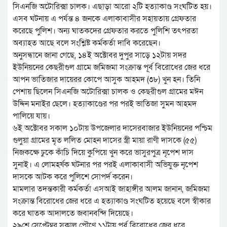
সিএনজি অটোরিক্সা চালক। এছাড়া আরো ২টি হত্যাকাণ্ড সংঘটিত হয়।
এসব ঘটনায় এ পর্যন্ত ৪ জনকে এলাকাবাসীর সহায়তায় গ্রেফতার
করেছে পুলিশ। অন্য ঘাতকদের গ্রেফতার করতে পুলিশি তৎপরতা
অব্যাহত আছে বলে সংশ্লিষ্ট কর্মকর্তা দাবি করেছেন।
অনুসন্ধানে জানা গেছে, ১৪ই অক্টোবর দুপুর সাড়ে ১২টায় সদর
ইউনিয়নের কেছরীগুল গ্রামে জমিজমা সংক্রান্ত পূর্ব বিরোধের জের ধরে
আপন ভাতিজার দায়েরর কোপে আসুক আহমদ (৩৮) খুন হন। তিনি
পেশায় ছিলেন সিএনজি অটোরিক্সা চালক ও কেছরীগুল গ্রামের মঈন
উদ্দিন মনাইর ছেলে। হত্যাকাণ্ডের পর পরই ভাতিজা সুমন আহমদ
পালিয়ে যায়।
৬ই অক্টোবর সকাল ১০টায় উপজেলার দাসেরবাজার ইউনিয়নের পশ্চিম
গুলুয়া গ্রামের মৃত ললিত মোহন দাসের স্ত্রী মায়া রাণী দাসকে (৫৫)
নিজকক্ষে ঢুকে কাঁচি দিয়ে কুপিয়ে খুন করে ভাসুরপুত্র নৃপেশ দাস
সুনাই। এ লোমহর্ষক ঘটনার পর পরই এলাকাবাসী অভিযুক্ত নৃপেশ
দাসকে আটক করে পুলিশে সোপর্দ করেন।
মামলার তদন্তকারী কর্মকর্তা এসআই জাহাঙ্গীর আলম জানান, জমিজমা
সংক্রান্ত বিরোধের জের ধরে এ হত্যাকাণ্ড সংঘটিত হয়েছে বলে স্বীকার
করে ঘাতক আদালতে জবানবন্দি দিয়েছে।
২৯শে সেপ্টেম্বর সকাল পৌণে ১১টায় পূর্ব বিরোধের জের ধরে