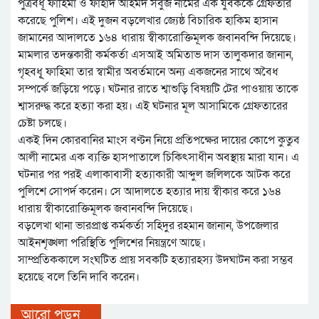
পুত্রবধূ ফাহিমা ও ফাহাদ আহমদ সবুজ নামের এক যুবককে গ্রেফতার
করেছে পুলিশ। এই দুজন বড়লেখার জ্যেষ্ঠ বিচারিক হাকিম হাসান
জামানের আদালতে ১৬৪ ধারায় স্বীকারোক্তিমূলক জবানবন্দি দিয়েছে।
মামলার তদন্তকারী কর্মকর্তা এসআই অমিতাভ দাস তালুকদার জানান,
গৃহবধূূ ফাহিমা তার স্বামীর অবর্তমানে অন্য একজনের সাথে অবৈধ
সম্পর্কে জড়িয়ে পড়ে। ঘটনার রাতে শ্বাশুড়ি বিষয়টি টের পাওয়ায় তাকে
শ্বাসরুদ্ধ করে হত্যা করা হয়। এই ঘটনার মূল আসামিকে গ্রেফতারের
চেষ্টা চলছে।
একই দিন কোরবানির মাংস বণ্টন নিয়ে প্রতিপক্ষের দায়ের কোপে কুতুব
আলী নামের এক ব্যক্তি হাসপাতালে চিকিৎসাধীন অবস্থায় মারা যান। এ
ঘটনার পর পরই এলাকাবাসী হত্যাকারী আব্দুল জলিলকে আটক করে
পুলিশে সোপর্দ করেন। সে আদালতে হত্যার দায় স্বীকার করে ১৬৪
ধারায় স্বীকারোক্তিমূলক জবানবন্দি দিয়েছে।
বড়লেখা থানা ভারপ্রাপ্ত কর্মকর্তা সহিদুর রহমান জানান, উপজেলার
আইনশৃঙ্খলা পরিস্থিতি পুলিশের নিয়ন্ত্রণে আছে।
সাম্প্রতিককালে সংঘটিত প্রায় সবকটি হত্যারহস্য উদঘাটন করা সম্ভব
হয়েছে বলে তিনি দাবি করেন।
আরো পড়ুন