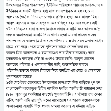
উপজেলার উত্তর শাহবাজপুর ইউনিয়ন পরিষদের প্যানেল চেয়ারম্যান ও
ইউনিয়ন আওয়ামী লীগের যুগ্ম সাধারণ সম্পাদক আবুল হোসেন
আলমকে (৩৮) দা দিয়ে নৃশংসভাবে কুপিয়ে হত্যা করে কাজল মিয়া।
আবুল হোসেন আলম সায়পুর গ্রামের খলিলুর রহমানের ছেলে। এই
ঘটনায় নিহতের বাবা কাজল মিয়াকে প্রধান আসামি করে আরও ৪/৫
জনকে অজ্ঞাতনামা আসমি দিয়ে থানায় হত্যা মামলা দায়ের করেন।
পরদিন ভোরে কাজল মিয়া ভারতে পালিয়ে যাওয়ার সময় এলাকাবাসীর
হাতে ধরা পড়ে। পরে তাকে পুলিশের কাছে সোপর্দ করা হয়।
কাজল মিয়া আদালতে এ হত্যাকাণ্ডের দায় স্বীকার করেছে। তবে
হত্যাকাণ্ডে ব্যবহৃত সেই দা এখনও উদ্ধার হয়নি। আবুল হোসেন
আলমের পরিবার ও এলাকাবাসীর দাবি, রাজনৈতিক কারণে
পরিকল্পিতভাবে কাজল মিয়াকে দিয়ে জনপ্রিয় এই নেতা ও মেম্বারকে
খুন করানো হয়েছে।
১৩ই সেপ্টেম্বর ভোররাতে উপজেলার চান্দগ্রামে নিজ বাড়িতে খুন হন
বাংলাদেশী বংশোদ্ভুত ব্রিটিশ নাগরিক ফাতির আলীর স্ত্রী মায়ারুন নেছা
(৬৬)। পুত্রবধূর পরকীয়ার কারণেই খুন হন তিনি। এ ঘটনায় তার দেবর
হারিছ আলী বাদি হয়ে দুই জনের নামোল্লেখ সহ আরও কয়েকজনকে
অজ্ঞাতনামা আসামি দিয়ে থানায় মামলা করেন। এ ঘটনায় জড়িত