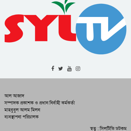
RAB Arrests Murder Case Accused
from Companiganj
Complaint Resolution Cell Formed
to Address Problems Faced by
Expatriates
Drainage and Road Repair Work to
Begin Soon : SCC Administrator
RAB-9 Arrests One with 7kg of
Cannabis in Jamalganj
High-Level Meeting Held to
Modernize and Streamline Cargo
Management at 2 Airports
RAB Recovers 226 Bottles of
আল আজাদ
Foreign Liquor in Bishwambharpur
সম্পাদক প্রকাশক ও প্রধান নির্বাহী কর্মকর্তা
Raid
মাহবুবুল আলম মিলন
Programs by District BNP on the
ব্যবস্থাপনা পরিচালক
Martyrdom Anniversary of Martyred
President Zia
Eid-ul-Adha Celebrated Across
স্বত্ব : সিলটিভি ডটকম