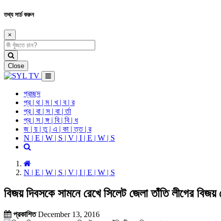
তথ্য সার্চ করুন
×
Close
প্রচ্ছদ
প্র | থ | ম | খ | ব | র
প্র | বা | স | বা | র্তা
প্র | স | ঙ্গ | বি | বি | ধ
জ | য় | তু | এ | কা | ত্ত | র
N | E | W | S | V | I | E | W | S
N | E | W | S | V | I | E | W | S
বিজয় দিবসকে সামনে রেখে সিলেট জেলা তাঁতি লীগের বিজয় 
প্রকাশিত
December 13, 2016