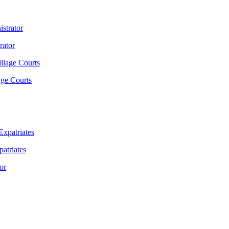
rator
age Courts
atriates