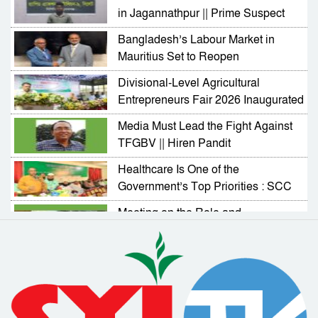
in Jagannathpur || Prime Suspect
Arrested
Bangladesh’s Labour Market in
Mauritius Set to Reopen
Divisional-Level Agricultural
Entrepreneurs Fair 2026 Inaugurated
in Sylhet
Media Must Lead the Fight Against
TFGBV || Hiren Pandit
Healthcare Is One of the
Government’s Top Priorities : SCC
Administrator
Meeting on the Role and
Responsibilities of NGOs in
Activating Village Courts
RAB Arrests Murder Case Accused
from Companiganj
Complaint Resolution Cell Formed
to Address Problems Faced by