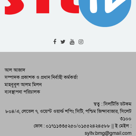
Expatriates
Drainage and Road Repair Work to
Begin Soon : SCC Administrator
RAB-9 Arrests One with 7kg of
Cannabis in Jamalganj
High-Level Meeting Held to
Modernize and Streamline Cargo
Management at 2 Airports
RAB Recovers 226 Bottles of
আল আজাদ
Foreign Liquor in Bishwambharpur
সম্পাদক প্রকাশক ও প্রধান নির্বাহী কর্মকর্তা
Raid
মাহবুবুল আলম মিলন
Programs by District BNP on the
ব্যবস্থাপনা পরিচালক
Martyrdom Anniversary of Martyred
President Zia
Eid-ul-Adha Celebrated Across
স্বত্ব : সিলটিভি ডটকম
Sylhet and the Country
৮০৪/এ, লেভেল ৭, ওয়েস্ট ওয়ার্ল্ড শপিং সিটি, পশ্চিম জিন্দাবাজার, সিলেট
৩১০০
ফোন : ০১৭১১৩৩৫২৫০/০১৫৫২৪২৪৫৮৮ || ই মেইল :
syltv.bmg@gmail.com