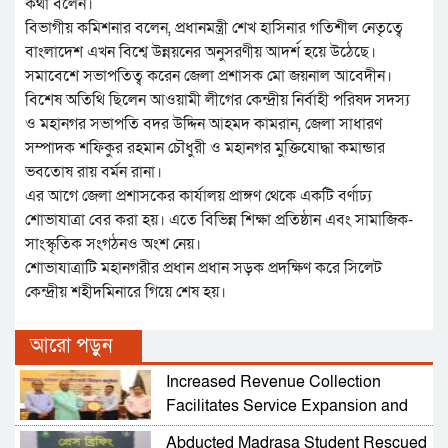
কথা বলেন।
বিভাগীয় কমিশনার বলেন, প্রধানমন্ত্রী শেখ হাসিনার গতিশীল নেতৃত্বে
বাংলাদেশ এখন বিশ্বে উন্নয়নের অনুসরণীয় আদর্শ হয়ে উঠেছে।
সমাবেশে সভাপতিত্ব করেন জেলা প্রশাসক মো জয়নাল আবেদীন।
বিশেষ অতিথি ছিলেন আওয়ামী লীগের কেন্দ্রীয় নির্বাহী পরিষদ সদস্য
ও মহানগর সভাপতি বদর উদ্দিন আহমদ কামরান, জেলা সাধারণ
সম্পাদক শফিকুর রহমান চৌধুরী ও মহানগর মুক্তিযোদ্ধা কমান্ডার
ভবতোষ রায় বর্মন রানা।
এর আগে জেলা প্রশাসকের কার্যালয় প্রাঙ্গণ থেকে একটি বর্ণাঢ্য
শোভাযাত্রা বের করা হয়। এতে বিভিন্ন শিক্ষা প্রতিষ্ঠান এবং সামাজিক-
সাংস্কৃতিক সংগঠনও অংশ নেয়।
শোভাযাত্রাটি মহানগরীর প্রধান প্রধান সড়ক প্রদক্ষিণ করে সিলেট
কেন্দ্রীয় শহীদমিনারে গিয়ে শেষ হয়।
আরো পড়ুন
Increased Revenue Collection
Facilitates Service Expansion and
Development
Abducted Madrasa Student Rescued