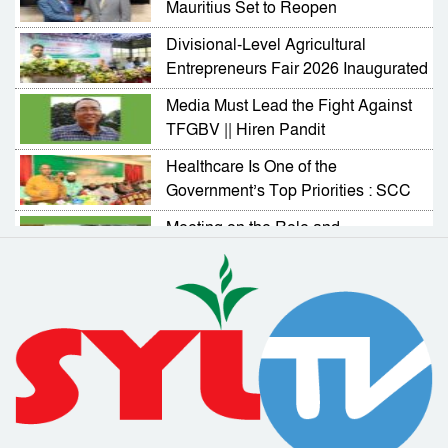
Mauritius Set to Reopen
Divisional-Level Agricultural
Entrepreneurs Fair 2026 Inaugurated
in Sylhet
Media Must Lead the Fight Against
TFGBV || Hiren Pandit
Healthcare Is One of the
Government’s Top Priorities : SCC
Administrator
Meeting on the Role and
Responsibilities of NGOs in
Activating Village Courts
RAB Arrests Murder Case Accused
from Companiganj
Complaint Resolution Cell Formed
to Address Problems Faced by
Expatriates
Drainage and Road Repair Work to
Begin Soon : SCC Administrator