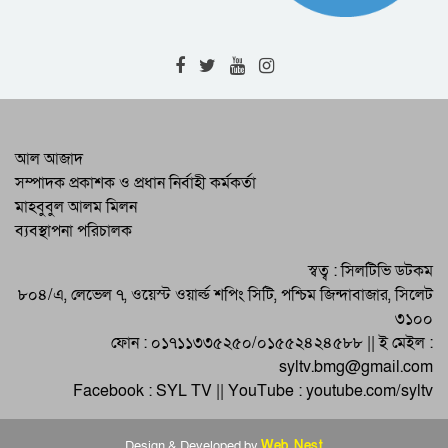
RAB-9 Arrests One with 7kg of
Cannabis in Jamalganj
High-Level Meeting Held to
Modernize and Streamline Cargo
Management at 2 Airports
RAB Recovers 226 Bottles of
আল আজাদ
Foreign Liquor in Bishwambharpur
সম্পাদক প্রকাশক ও প্রধান নির্বাহী কর্মকর্তা
Raid
মাহবুবুল আলম মিলন
Programs by District BNP on the
ব্যবস্থাপনা পরিচালক
Martyrdom Anniversary of Martyred
President Zia
Eid-ul-Adha Celebrated Across
স্বত্ব : সিলটিভি ডটকম
Sylhet and the Country
৮০৪/এ, লেভেল ৭, ওয়েস্ট ওয়ার্ল্ড শপিং সিটি, পশ্চিম জিন্দাবাজার, সিলেট
৩১০০
ফোন : ০১৭১১৩৩৫২৫০/০১৫৫২৪২৪৫৮৮ || ই মেইল :
syltv.bmg@gmail.com
Facebook : SYL TV || YouTube : youtube.com/syltv
Design & Developed by
Web Nest