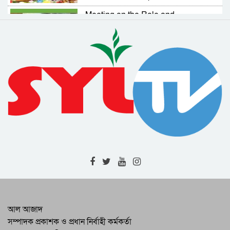
Administrator
Meeting on the Role and
Responsibilities of NGOs in
Activating Village Courts
RAB Arrests Murder Case Accused
from Companiganj
Complaint Resolution Cell Formed
to Address Problems Faced by
Expatriates
Drainage and Road Repair Work to
Begin Soon : SCC Administrator
RAB-9 Arrests One with 7kg of
Cannabis in Jamalganj
High-Level Meeting Held to
Modernize and Streamline Cargo
Management at 2 Airports
RAB Recovers 226 Bottles of
আল আজাদ
Foreign Liquor in Bishwambharpur
সম্পাদক প্রকাশক ও প্রধান নির্বাহী কর্মকর্তা
Raid