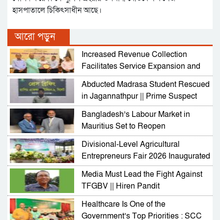
হাসপাতালে চিকিৎসাধীন আছে।
আরো পড়ুন
Increased Revenue Collection
Facilitates Service Expansion and
Development
Abducted Madrasa Student Rescued
in Jagannathpur || Prime Suspect
Arrested
Bangladesh’s Labour Market in
Mauritius Set to Reopen
Divisional-Level Agricultural
Entrepreneurs Fair 2026 Inaugurated
in Sylhet
Media Must Lead the Fight Against
TFGBV || Hiren Pandit
Healthcare Is One of the
Government’s Top Priorities : SCC