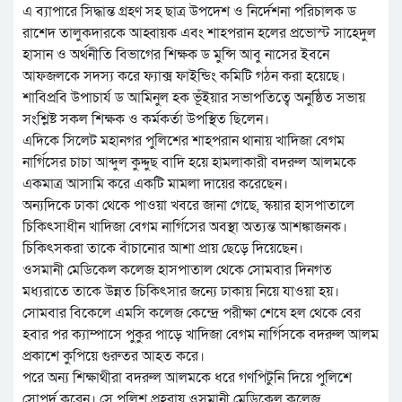
এ ব্যাপারে সিদ্ধান্ত গ্রহণ সহ ছাত্র উপদেশ ও নির্দেশনা পরিচালক ড
রাশেদ তালুকদারকে আহ্বায়ক এবং শাহপরান হলের প্রভোস্ট সাহেদুল
হাসান ও অর্থনীতি বিভাগের শিক্ষক ড মুন্সি আবু নাসের ইবনে
আফজলকে সদস্য করে ফ্যাক্স ফাইন্ডিং কমিটি গঠন করা হয়েছে।
শাবিপ্রবি উপাচার্য ড আমিনুল হক ভূঁইয়ার সভাপতিত্বে অনুষ্ঠিত সভায়
সংশ্লিষ্ট সকল শিক্ষক ও কর্মকর্তা উপস্থিত ছিলেন।
এদিকে সিলেট মহানগর পুলিশের শাহপরান থানায় খাদিজা বেগম
নার্গিসের চাচা আব্দুল কুদ্দুছ বাদি হয়ে হামলাকারী বদরুল আলমকে
একমাত্র আসামি করে একটি মামলা দায়ের করেছেন।
অন্যদিকে ঢাকা থেকে পাওয়া খবরে জানা গেছে, স্কয়ার হাসপাতালে
চিকিৎসাধীন খাদিজা বেগম নার্গিসের অবস্থা অত্যন্ত আশঙ্কাজনক।
চিকিৎসকরা তাকে বাঁচানোর আশা প্রায় ছেড়ে দিয়েছেন।
ওসমানী মেডিকেল কলেজ হাসপাতাল থেকে সোমবার দিনগত
মধ্যরাতে তাকে উন্নত চিকিৎসার জন্যে ঢাকায় নিয়ে যাওয়া হয়।
সোমবার বিকেলে এমসি কলেজ কেন্দ্রে পরীক্ষা শেষে হল থেকে বের
হবার পর ক্যাম্পাসে পুকুর পাড়ে খাদিজা বেগম নার্গিসকে বদরুল আলম
প্রকাশে কুপিয়ে গুরুতর আহত করে।
পরে অন্য শিক্ষাথীরা বদরুল আলমকে ধরে গণপিটুনি দিয়ে পুলিশে
সোপর্দ করেন। সে পুলিশ প্রহরায় ওসমানী মেডিকেল কলেজ