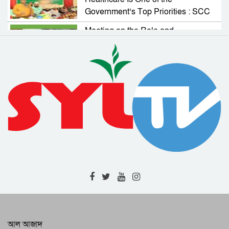
Government’s Top Priorities : SCC
Administrator
Meeting on the Role and
Responsibilities of NGOs in
Activating Village Courts
RAB Arrests Murder Case Accused
from Companiganj
Complaint Resolution Cell Formed
to Address Problems Faced by
Expatriates
Drainage and Road Repair Work to
Begin Soon : SCC Administrator
RAB-9 Arrests One with 7kg of
Cannabis in Jamalganj
High-Level Meeting Held to
Modernize and Streamline Cargo
Management at 2 Airports
RAB Recovers 226 Bottles of
আল আজাদ