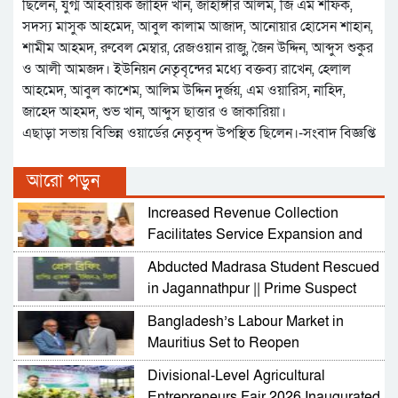
ছিলেন, যুগ্ম আহবায়ক জাহিদ খান, জাহাঙ্গীর আলম, জি এম শফিক,
সদস্য মাসুক আহমেদ, আবুল কালাম আজাদ, আনোয়ার হোসেন শাহান,
শামীম আহমদ, রুবেল মেম্বার, রেজওয়ান রাজু, জৈন উদ্দিন, আব্দুস শুকুর
ও আলী আমজদ। ইউনিয়ন নেতৃবৃন্দের মধ্যে বক্তব্য রাখেন, হেলাল
আহমেদ, আবুল কাশেম, আলিম উদ্দিন দুর্জয়, এম ওয়ারিস, নাহিদ,
জাহেদ আহমদ, শুভ খান, আব্দুস ছাত্তার ও জাকারিয়া।
এছাড়া সভায় বিভিন্ন ওয়ার্ডের নেতৃবৃন্দ উপস্থিত ছিলেন।-সংবাদ বিজ্ঞপ্তি
আরো পড়ুন
Increased Revenue Collection
Facilitates Service Expansion and
Development
Abducted Madrasa Student Rescued
in Jagannathpur || Prime Suspect
Arrested
Bangladesh’s Labour Market in
Mauritius Set to Reopen
Divisional-Level Agricultural
Entrepreneurs Fair 2026 Inaugurated