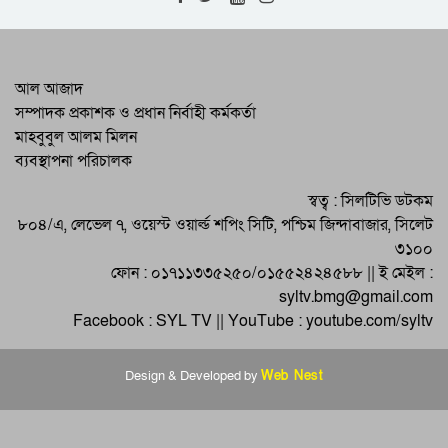
High-Level Meeting Held to
Modernize and Streamline Cargo
Management at 2 Airports
RAB Recovers 226 Bottles of
আল আজাদ
Foreign Liquor in Bishwambharpur
সম্পাদক প্রকাশক ও প্রধান নির্বাহী কর্মকর্তা
Raid
মাহবুবুল আলম মিলন
Programs by District BNP on the
ব্যবস্থাপনা পরিচালক
Martyrdom Anniversary of Martyred
President Zia
Eid-ul-Adha Celebrated Across
স্বত্ব : সিলটিভি ডটকম
Sylhet and the Country
৮০৪/এ, লেভেল ৭, ওয়েস্ট ওয়ার্ল্ড শপিং সিটি, পশ্চিম জিন্দাবাজার, সিলেট
৩১০০
ফোন : ০১৭১১৩৩৫২৫০/০১৫৫২৪২৪৫৮৮ || ই মেইল :
syltv.bmg@gmail.com
Facebook : SYL TV || YouTube : youtube.com/syltv
Design & Developed by
Web Nest