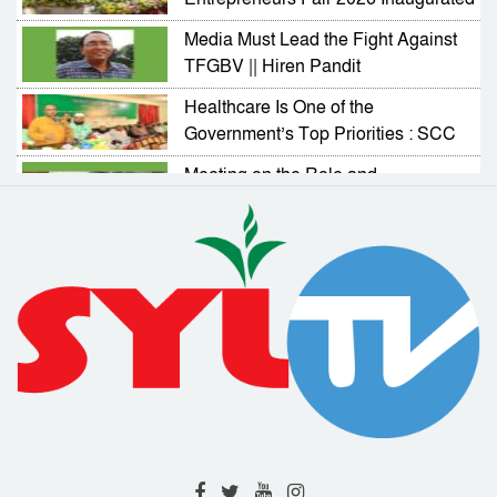
in Sylhet
Media Must Lead the Fight Against
TFGBV || Hiren Pandit
Healthcare Is One of the
Government’s Top Priorities : SCC
Administrator
Meeting on the Role and
Responsibilities of NGOs in
Activating Village Courts
RAB Arrests Murder Case Accused
from Companiganj
Complaint Resolution Cell Formed
to Address Problems Faced by
Expatriates
Drainage and Road Repair Work to
Begin Soon : SCC Administrator
RAB-9 Arrests One with 7kg of
Cannabis in Jamalganj