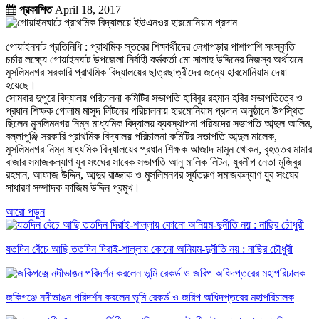
প্রকাশিত
April 18, 2017
গোয়াইনঘাট প্রতিনিধি : প্রাথমিক স্তরের শিক্ষার্থীদের লেখাপড়ার পাশাপাশি সংস্কৃতি
চর্চার লক্ষ্যে গোয়াইনঘাট উপজেলা নির্বাহী কর্মকর্তা মো সালাহ উদ্দিনের নিজস্ব অর্থায়নে
মুসলিমনগর সরকারি প্রাথমিক বিদ্যালয়ের ছাত্রছাত্রীদের জন্যে হারমোনিয়াম দেয়া
হয়েছে।
সোমবার দুপুরে বিদ্যালয় পরিচালনা কমিটির সভাপতি হাবিবুর রহমান হবির সভাপতিত্বে ও
প্রধান শিক্ষক গোলাম মাসুদ লিটনের পরিচালনায় হারমোনিয়াম প্রদান অনুষ্ঠানে উপস্থিত
ছিলেন মুসলিমনগর নিম্ন মাধ্যমিক বিদ্যালয় ব্যবস্থাপনা পরিষদের সভাপতি আব্দুল আলিম,
বল্লাপুঞ্জি সরকারি প্রাথমিক বিদ্যালয় পরিচালনা কমিটির সভাপতি আব্দুল মালেক,
মুসলিমনগর নিম্ন মাধ্যমিক বিদ্যালয়ের প্রধান শিক্ষক আজাদ মামুন খোকন, বৃহত্তর মামার
বাজার সমাজকল্যাণ যুব সংঘের সাবেক সভাপতি আনু মালিক লিটন, যুবলীগ নেতা মুজিবুর
রহমান, আফাজ উদ্দিন, আব্দুর রাজ্জাক ও মুসলিমনগর সূর্যতরুণ সমাজকল্যাণ যুব সংঘের
সাধারণ সম্পাদক কাজিম উদ্দিন প্রমুখ।
আরো পড়ুন
যতদিন বেঁচে আছি ততদিন দিরাই-শাল্লায় কোনো অনিয়ম-দুর্নীতি নয় : নাছির চৌধুরী
জকিগঞ্জে নদীভাঙন পরিদর্শন করলেন ভূমি রেকর্ড ও জরিপ অধিদপ্তরের মহাপরিচালক