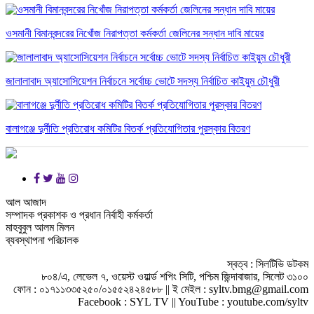
ওসমানী বিমানবন্দরের নিখোঁজ নিরাপত্তা কর্মকর্তা জেলিনের সন্ধান দাবি মায়ের
জালালাবাদ অ্যাসোসিয়েশন নির্বাচনে সর্বোচ্চ ভোটে সদস্য নির্বাচিত কাইয়ুম চৌধুরী
বালাগঞ্জে দুর্নীতি প্রতিরোধ কমিটির বিতর্ক প্রতিযোগিতার পুরস্কার বিতরণ
আল আজাদ
সম্পাদক প্রকাশক ও প্রধান নির্বাহী কর্মকর্তা
মাহবুবুল আলম মিলন
ব্যবস্থাপনা পরিচালক
স্বত্ব : সিলটিভি ডটকম
৮০৪/এ, লেভেল ৭, ওয়েস্ট ওয়ার্ল্ড শপিং সিটি, পশ্চিম জিন্দাবাজার, সিলেট ৩১০০
ফোন : ০১৭১১৩৩৫২৫০/০১৫৫২৪২৪৫৮৮ || ই মেইল : syltv.bmg@gmail.com
Facebook : SYL TV || YouTube : youtube.com/syltv