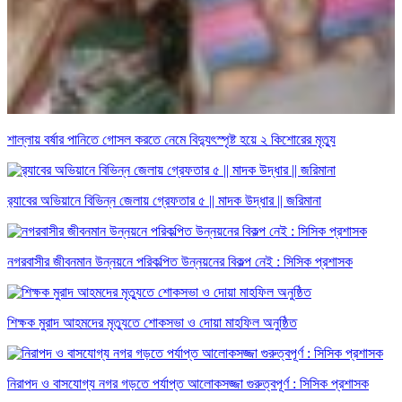
শাল্লায় বর্ষার পানিতে গোসল করতে নেমে বিদ্যুৎস্পৃষ্ট হয়ে ২ কিশোরের মৃত্যু
র‌্যাবের অভিয়ানে বিভিন্ন জেলায় গ্রেফতার ৫ || মাদক উদ্ধার || জরিমানা
নগরবাসীর জীবনমান উন্নয়নে পরিকল্পিত উন্নয়নের বিকল্প নেই : সিসিক প্রশাসক
শিক্ষক মুরাদ আহমদের মৃত্যুতে শোকসভা ও দোয়া মাহফিল অনুষ্ঠিত
নিরাপদ ও বাসযোগ্য নগর গড়তে পর্যাপ্ত আলোকসজ্জা গুরুত্বপূর্ণ : সিসিক প্রশাসক