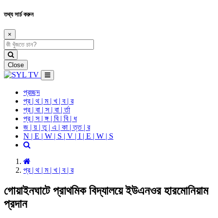
তথ্য সার্চ করুন
×
Close
প্রচ্ছদ
প্র | থ | ম | খ | ব | র
প্র | বা | স | বা | র্তা
প্র | স | ঙ্গ | বি | বি | ধ
জ | য় | তু | এ | কা | ত্ত | র
N | E | W | S | V | I | E | W | S
প্র | থ | ম | খ | ব | র
গোয়াইনঘাটে প্রাথমিক বিদ্যালয়ে ইউএনওর হারমোনিয়াম
প্রদান