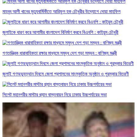
মাহবুব আলী খানের মৃত্যুবার্ষিকীতে আরিফুল হক চৌধুরীর উদ্যোগে দোয়া মাহফিল
জুলাইকে ধারণ করে আগামীর বাংলাদেশ বিনির্মাণ করবে বিএনপি : কাইয়ুম চৌধুরী
গণতান্ত্রিক ধারাবাহিকতা রক্ষার মাধ্যমে সমৃদ্ধ দেশ গড়া সম্ভব : বাণিজ্য মন্ত্রী
জুলাই গণঅভ্যুত্থান দিবসে জেলা প্রশাসনের সাংস্কৃতিক অনুষ্ঠান ও পুরস্কার বিতরণী
সিলেট মহানগরীর মাস্টার প্ল্যান বাস্তবায়ন নিয়ে ঢাকায় উচ্চপর্যায়ের সভা