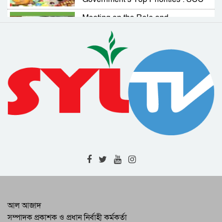
Administrator
Meeting on the Role and
Responsibilities of NGOs in
Activating Village Courts
RAB Arrests Murder Case Accused
from Companiganj
Complaint Resolution Cell Formed
to Address Problems Faced by
Expatriates
Drainage and Road Repair Work to
Begin Soon : SCC Administrator
RAB-9 Arrests One with 7kg of
Cannabis in Jamalganj
High-Level Meeting Held to
Modernize and Streamline Cargo
Management at 2 Airports
RAB Recovers 226 Bottles of
আল আজাদ
Foreign Liquor in Bishwambharpur
সম্পাদক প্রকাশক ও প্রধান নির্বাহী কর্মকর্তা