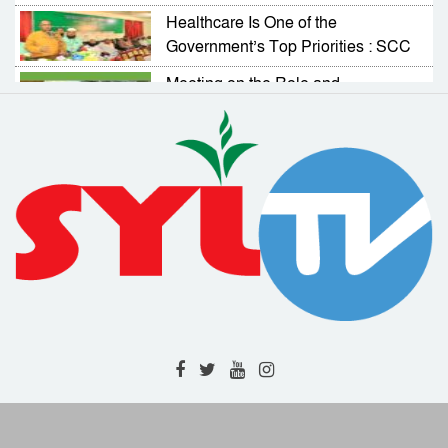
Healthcare Is One of the
Government’s Top Priorities : SCC
Administrator
Meeting on the Role and
Responsibilities of NGOs in
Activating Village Courts
RAB Arrests Murder Case Accused
from Companiganj
Complaint Resolution Cell Formed
to Address Problems Faced by
Expatriates
Drainage and Road Repair Work to
Begin Soon : SCC Administrator
RAB-9 Arrests One with 7kg of
Cannabis in Jamalganj
High-Level Meeting Held to
Modernize and Streamline Cargo
Management at 2 Airports