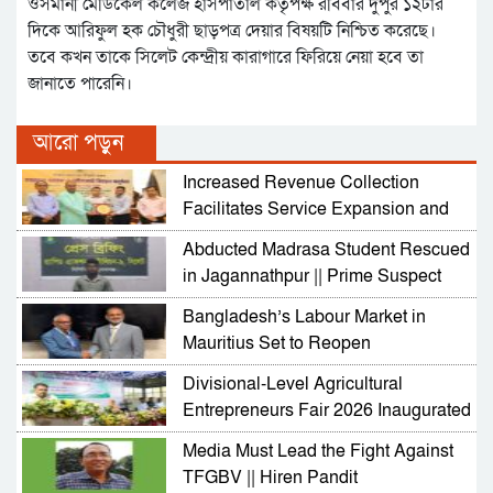
ওসমানী মেডিকেল কলেজ হাসপাতাল কর্তৃপক্ষ রবিবার দুপুর ১২টার
দিকে আরিফুল হক চৌধুরী ছাড়পত্র দেয়ার বিষয়টি নিশ্চিত করেছে।
তবে কখন তাকে সিলেট কেন্দ্রীয় কারাগারে ফিরিয়ে নেয়া হবে তা
জানাতে পারেনি।
আরো পড়ুন
Increased Revenue Collection
Facilitates Service Expansion and
Development
Abducted Madrasa Student Rescued
in Jagannathpur || Prime Suspect
Arrested
Bangladesh’s Labour Market in
Mauritius Set to Reopen
Divisional-Level Agricultural
Entrepreneurs Fair 2026 Inaugurated
in Sylhet
Media Must Lead the Fight Against
TFGBV || Hiren Pandit