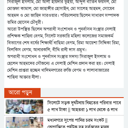
সিরাজুল ইসলাম, মো আলী হায়দার ভূঁইয়া, আব্দুল বাতিন ফয়সল, মো
মোস্তফা কামাল, মো জাহাঙ্গীর হোসাইন, মো সালেহ আহমদ, সোয়েব
আহমদ ও মো জাহিদ সারওয়ার। পরিচালনায় ছিলেন সাধারণ সম্পাদক
তমির হোসেন চৌধুরী।
আরো উপস্থিত ছিলেন অপরাধী সংশোধন ও পুনর্বাসন সংস্থার সেলাই
প্রশিক্ষক শাহিনা বেগম, সিলেট সরকারি মহিলা কলেজের সমাজকর্ম
বিভাগের শেষ বর্ষের শিক্ষার্থী নাছিমা বেগম, রিমা আয়েশা সিদ্দিকা রিমা,
বিলকিস বেগম, আনারকলি, বীথি রানী দাস প্রমুখ।
অপরাধী সংশোধন ও পুনর্বাসন সংস্থার সদস্য সিরাজুল ইসলাম ও
হেলেন আহমদের সৌজন্যে এ সেলাই মেশিন প্রদান করা হয়। সেলাই
মেশিন প্রাপ্তরা হচ্ছেন খাদিমনগরের রুজি বেগম ও লালাবাজারের
শাহিনা আক্তার নীলা।
আরো পড়ুন
সিলেটে সড়ক দুর্ঘটনায় নিহতের পরিবার পাবে
৫ লাখ টাকা || আহতরা ১ লাখ থেকে ৩ লাখ
মধ্যনগরে সুপেয় পানির চরম সংকট ||
ভোগান্তিতে পর্যটক সহ সর্বস্তরের মানুষ