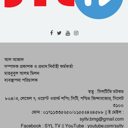
সিলেট মহানগরীর মাস্টার প্ল্যান বাস্তবায়ন নিয়ে
ঢাকায় উচ্চপর্যায়ের সভা
শাল্লায় বর্ষার পানিতে গোসল করতে নেমে
বিদ্যুৎস্পৃষ্ট হয়ে ২ কিশোরের মৃত্যু
র‌্যাবের অভিয়ানে বিভিন্ন জেলায় গ্রেফতার ৫ ||
মাদক উদ্ধার || জরিমানা
নগরবাসীর জীবনমান উন্নয়নে পরিকল্পিত
আল আজাদ
উন্নয়নের বিকল্প নেই : সিসিক প্রশাসক
সম্পাদক প্রকাশক ও প্রধান নির্বাহী কর্মকর্তা
মাহবুবুল আলম মিলন
শিক্ষক মুরাদ আহমদের মৃত্যুতে শোকসভা ও
ব্যবস্থাপনা পরিচালক
দোয়া মাহফিল অনুষ্ঠিত
নিরাপদ ও বাসযোগ্য নগর গড়তে পর্যাপ্ত
স্বত্ব : সিলটিভি ডটকম
আলোকসজ্জা গুরুত্বপূর্ণ : সিসিক প্রশাসক
৮০৪/এ, লেভেল ৭, ওয়েস্ট ওয়ার্ল্ড শপিং সিটি, পশ্চিম জিন্দাবাজার, সিলেট
৩১০০
ফোন : ০১৭১১৩৩৫২৫০/০১৫৫২৪২৪৫৮৮ || ই মেইল :
syltv.bmg@gmail.com
Facebook : SYL TV || YouTube : youtube.com/syltv