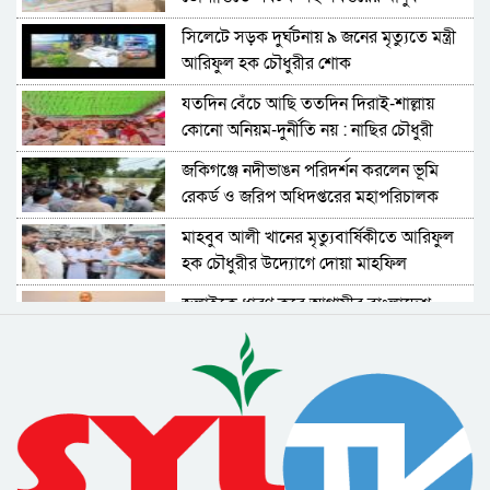
সিলেটে সড়ক দুর্ঘটনায় ৯ জনের মৃত্যুতে মন্ত্রী
আরিফুল হক চৌধুরীর শোক
যতদিন বেঁচে আছি ততদিন দিরাই-শাল্লায়
কোনো অনিয়ম-দুর্নীতি নয় : নাছির চৌধুরী
জকিগঞ্জে নদীভাঙন পরিদর্শন করলেন ভূমি
রেকর্ড ও জরিপ অধিদপ্তরের মহাপরিচালক
মাহবুব আলী খানের মৃত্যুবার্ষিকীতে আরিফুল
হক চৌধুরীর উদ্যোগে দোয়া মাহফিল
জুলাইকে ধারণ করে আগামীর বাংলাদেশ
বিনির্মাণ করবে বিএনপি : কাইয়ুম চৌধুরী
গণতান্ত্রিক ধারাবাহিকতা রক্ষার মাধ্যমে সমৃদ্ধ
দেশ গড়া সম্ভব : বাণিজ্য মন্ত্রী
জুলাই গণঅভ্যুত্থান দিবসে জেলা প্রশাসনের
সাংস্কৃতিক অনুষ্ঠান ও পুরস্কার বিতরণী