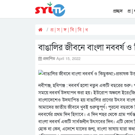
প্রচ্ছদ
প্র |
প্র | স | ঙ্গ | বি | বি | ধ
বাঙালির জীবনে বাংলা নববর্ষ ও
প্রকাশিত
April 15, 2022
নবীগঞ্জ, হবিগঞ্জ : নববর্ষ হলো নতুন একটি বছরের শুরু। প
সময়ে নববর্ষ উদযাপন করা হয়। ইউরোপ অঞ্চলে ইরেংজি
বাংলাদেশেও উদযাপিত হয় বাঙালির প্রাণের উৎসব বাংলা 
আমাদের জাতীয় জীবনে খুবই গুরুত্বপূর্ণ। পুরনো বছরক
নববর্ষের প্রথম দিন হিসাবে। এ দিন শহর থেকে গ্রাম পর্
বাংলা নববর্ষ একটি সার্বজনীন উৎসবের দিন। এটি কোন নির্দি
হোক না কেন, এদেশে যাদের জন্ম, বাংলা ভাষায় যারা কথ