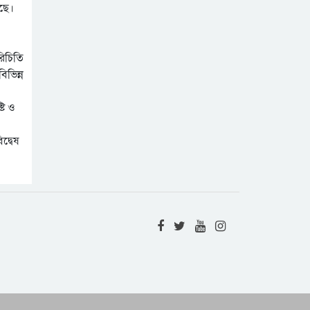
ইতিহাস কথা কয় ||
েছে।
সনাতন-দীননাথ : আপন
আলোয় উদ্ভাসিত ||
Tributes to Poet
মতিয়ার চৌধুরী
রিচিতি
Abdul Gaffar Datta
িভিন্ন
Chowdhury ||
সিলেট অঞ্চলে ভয়াবহ
Mihirkanti Choudhury
আকস্মিক বন্যা নিরসনে
টি ও
সিলেট চেম্বারের কিছু
প্রস্তাবনা
দ্বেষ