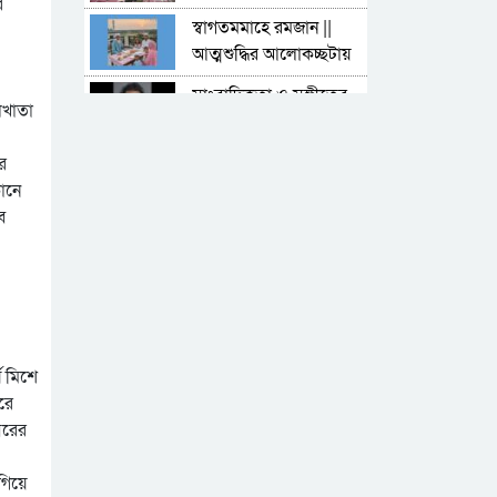
র
|| হাবিবুর রহমান হাবিব
স্বাগতমমাহে রমজান ||
আত্মশুদ্ধির আলোকচ্ছটায়
উদ্ভাসিত হোক মানবতা ||
সাংবাদিকতা ও সঙ্গীতের
হাবিবুর রহমান হাবিব
লখাতা
প্রাণ ভ্রমরা সঞ্জীব চৌধুরী ||
সজল ঘোষ
ভালোবাসার দায়ে ঘর
র
হারানো ‘পাগলী’ ও
কানে
‘জন্মান্ধ’র সংসার জীবন
ে
ভূমিকম্প: প্রাকৃতিক বিপর্যয়
ও মানবিক প্রস্তুতি || হক
মো ইমদাদুল
ব্যাটারি রিকশা : নগর
জীবনের অদৃশ্য মৃত্যুঘণ্টা :
পুলিশ কমিশনার
নির্বাচনে ‘এআই’ ও
ষ মিশে
বিভ্রান্তিকর তথ্যের
রে
নেতিবাচক প্রভাব
বরের
নবীগঞ্জের সর্বজন শ্রদ্ধেয়
মোকাবিলা
ব্যক্তিত্ব কুটিশ্বর বাবু ||
গিয়ে
বিশেষ প্রতিবেদক