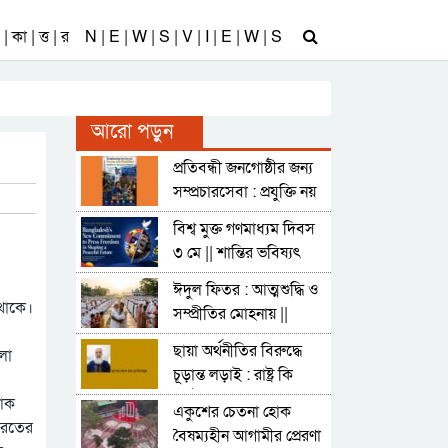
| কা | ত্ত | র
N | E | W | S | V | I | E | W | S
আরো পড়ুন
প্রতিবন্ধী জনগোষ্ঠীর জন্য
সম্প্রচারসেবা : প্রযুক্তি নয়
আগে প্রবেশগম্যতা
বিশ্ব মুক্ত গণমাধ্যম দিবস
৩ মে || শান্তির ভবিষ্যৎ
গড়তে বাংলাদেশের
ঈদুল ফিতর : আত্মশুদ্ধি ও
গণমাধ্যম স্বাধীনতার নতুন
থাকে।
সম্প্রীতির মোহনায় ||
অঙ্গীকার
হাবিবুর রহমান হাবিব
ছায়া অর্থনীতির বিরুদ্ধে
লা
চূড়ান্ত লড়াই : রাষ্ট্র কি
কঠোর হবে, নাকি নীরব
লোক
একুশের চেতনা হোক
দর্শক?
ভারতের
বৈষম্যহীন আগামীর প্রেরণা