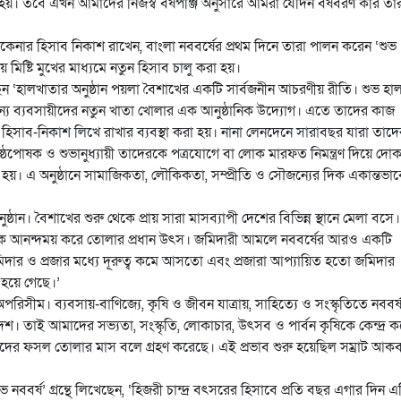
য়। তবে এখন আমাদের নিজস্ব বর্ষপঞ্জি অনুসারে আমরা যেদিন বর্ষবরণ করি তা
কেনার হিসাব নিকাশ রাখেন, বাংলা নববর্ষের প্রথম দিনে তারা পালন করেন ‘শুভ
িষ্টি মুখের মাধ্যমে নতুন হিসাব চালু করা হয়।
খেছেন ‘হালখাতার অনুষ্ঠান পয়লা বৈশাখের একটি সার্বজনীন আচরণীয় রীতি। শুভ হা
ন্য ব্যবসায়ীদের নতুন খাতা খোলার এক আনুষ্ঠানিক উদ্যোগ। এতে তাদের কাজ
িসাব-নিকাশ লিখে রাখার ব্যবস্থা করা হয়। নানা লেনদেনে সারাবছর যারা তাদে
ৃষ্ঠপোষক ও শুভানুধ্যায়ী তাদেরকে পত্রযোগে বা লোক মারফত নিমন্ত্রণ দিয়ে দো
হয়। এ অনুষ্ঠানে সামাজিকতা, লৌকিকতা, সম্প্রীতি ও সৌজন্যের দিক একান্তভাব
্ঠান। বৈশাখের শুরু থেকে প্রায় সারা মাসব্যাপী দেশের বিভিন্ন স্থানে মেলা বসে।
ুলোকে আনন্দময় করে তোলার প্রধান উৎস। জমিদারী আমলে নববর্ষের আরও একটি
মে জমিদার ও প্রজার মধ্যে দূরুত্ব কমে আসতো এবং প্রজারা আপ্যায়িত হতো জমিদার
ত হয়ে গেছে।’
পরিসীম। ব্যবসায়-বাণিজ্যে, কৃষি ও জীবন যাত্রায়, সাহিত্যে ও সংস্কৃতিতে নববর্
েশ। তাই আমাদের সভ্যতা, সংস্কৃতি, লোকাচার, উৎসব ও পার্বন কৃষিকে কেন্দ্র ক
াদের ফসল তোলার মাস বলে গ্রহণ করেছে। এই প্রভাব শুরু হয়েছিল সম্রাট আক
 নববর্ষ’ গ্রন্থে লিখেছেন, ‘হিজরী চান্দ্র বৎসরের হিসাবে প্রতি বছর এগার দিন এ