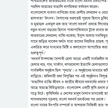
পশ্চিমবঙ্গেও জাকজমকের সাথে বাংলা নববর্ষ উদযাপিত হ
পরদিন ভারতের বাঙালি নাগরিকরা বর্ষবরণ করেন।
বাংলাদেশে ব্যবসা-বাণিজ্যে যারা দেশীয় লেনদেন ও বেচা
হালখাতা’ উৎসব। বৈশাখের শুরুতেই পুরনো হিসাব চুকিয়ে ম
ড মুহাম্মদ এনামুল হক তার ‘বাংলা নববর্ষ’ প্রবন্ধে লি
নতুন বাংলা বছরের হিসাব পাকাপাকিভাবে টুকে রাখার জ
কারবারের লেনদেন, বাকি-বকেয়া, উসুল-আদায় সবকিছুর হ
সাথে জড়িত থাকেন অর্থাৎ যারা তাদের নিয়মিত গ্রাহক, প
একত্রিত করে সাধ্যমত মিষ্টি ও জলযোগে আপ্যায়িত করা 
গুরুত্বপূর্ণ।’
‘নববর্ষ উপলক্ষ্যে বৈশাখী মেলা আরো একটি সার্বজনীন অনুষ
মেলার নাচ, গান, সার্কাস, নাগরদোলা ইত্যাদি মেলাগ
সার্বজনীন অনুষ্ঠান ছিল ‘পুন্যাহ’। এ অনুষ্ঠানের মাধ্য
বাড়িতে। জমিদারী প্রথা বিলুপ্তির পর এই অনুষ্ঠানও বিলুপ্
‘বাঙালির ব্যক্তি জীবন ও জাতীয় জীবনে নববর্ষের প্রভাব অ
আছে অত্যন্ত নিবিড়ভাবে। বাংলাদেশ একটি কৃষি প্রধান দ
গড়ে উঠে। কৃষিনির্ভর এ দেশের মানুষ বৈশাখ মাসকেই ত
শাসনামলের সূচনায়, বাংলা নববর্ষ প্রবর্তনের পর থেকে।’
বাংলা সনের উৎপত্তি সম্পর্কে ড আশরাফ সিদ্দিকী তার ‘শুভ