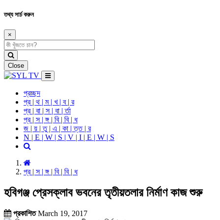
তথ্য সার্চ করুন
×
Close
প্রচ্ছদ
প্র | থ | ম | খ | ব | র
প্র | বা | স | বা | র্তা
প্র | স | ঙ্গ | বি | বি | ধ
জ | য় | তু | এ | কা | ত্ত | র
N | E | W | S | V | I | E | W | S
প্র | স | ঙ্গ | বি | বি | ধ
হবিগঞ্জ প্রেসক্লাব ভবনের তৃতীয়তলার নির্মাণ কাজ শুরু
প্রকাশিত
March 19, 2017