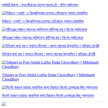
ব্যাটারি রিকশা : নগর জীবনের অদৃশ্য মৃত্যুঘণ্টা : পুলিশ কমিশনার
নির্বাচনে ‘এআই’ ও বিভ্রান্তিকর তথ্যের নেতিবাচক প্রভাব মোকাবিলা
নবীগঞ্জের সর্বজন শ্রদ্ধেয় ব্যক্তিত্ব কুটিশ্বর বাবু || বিশেষ প্রতিবেদক
ইতিহাস কথা কয় || সনাতন-দীননাথ : আপন আলোয় উদ্ভাসিত || মতিয়ার চৌধুরী
Tributes to Poet Abdul Gaffar Datta Chowdhury || Mihirkanti
Choudhury
সিলেট অঞ্চলে ভয়াবহ আকস্মিক বন্যা নিরসনে সিলেট চেম্বারের কিছু প্রস্তাবনা