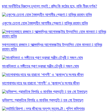
ছায়া অর্থনীতির বিরুদ্ধে চূড়ান্ত লড়াই : রাষ্ট্র কি কঠোর হবে, নাকি নীরব দর্শক?
একুশের চেতনা হোক বৈষম্যহীন আগামীর প্রেরণা || হাবিবুর রহমান হাবিব
স্বাগতমমাহে রমজান || আত্মশুদ্ধির আলোকচ্ছটায় উদ্ভাসিত হোক মানবতা || হাবিবুর
রহমান হাবিব
সাংবাদিকতা ও সঙ্গীতের প্রাণ ভ্রমরা সঞ্জীব চৌধুরী || সজল ঘোষ
ভালোবাসার দায়ে ঘর হারানো ‘পাগলী’ ও ‘জন্মান্ধ’র সংসার জীবন
ভূমিকম্প: প্রাকৃতিক বিপর্যয় ও মানবিক প্রস্তুতি || হক মো ইমদাদুল