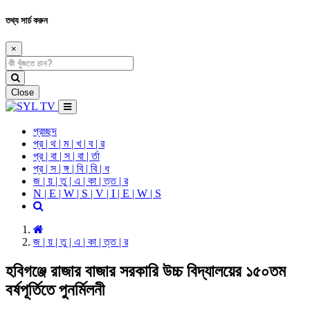
তথ্য সার্চ করুন
×
Close
প্রচ্ছদ
প্র | থ | ম | খ | ব | র
প্র | বা | স | বা | র্তা
প্র | স | ঙ্গ | বি | বি | ধ
জ | য় | তু | এ | কা | ত্ত | র
N | E | W | S | V | I | E | W | S
জ | য় | তু | এ | কা | ত্ত | র
হবিগঞ্জে রাজার বাজার সরকারি উচ্চ বিদ্যালয়ের ১৫০তম
বর্ষপূর্তিতে পুনর্মিলনী