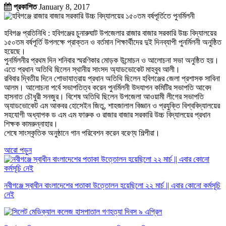
প্রকাশিত
January 8, 2017
হবিগঞ্জ প্রতিনিধি : হবিগঞ্জের চুনারুঘাট উপজেলার রাজার বাজার সরকারি উচ্চ বিদ্যালয়ের
১৫০তম বর্ষপূর্তি উপলক্ষে প্রাক্তন ও বর্তমান শিক্ষার্থীদের দুই দিনব্যাপী পুনর্মিলনী অনুষ্ঠিত
হয়েছে।
পুনর্মিলনীর প্রথম দিন শনিবার স্মরণিকার মোড়ক উন্মোচন ও আলোচনা সভা অনুষ্ঠিত হয়।
এতে প্রধান অতিথি ছিলেন স্থানীয় সাংসদ অ্যাডভোকেট মাহবুব আলী।
রবিবার দ্বিতীয় দিনে শোভাযাত্রায় প্রধান অতিথি ছিলেন হবিগঞ্জের জেলা প্রশাসক সাবিনা
আলম। আলোচনা পর্বে সভাপতিত্ব করেন পুনর্মিলনী উদযাপন কমিটির সভাপতি আবেদ
হাসনাত চৌধুরী সনজুর। বিশেষ অতিথি ছিলেন উপজেলা আওয়ামী লীগের সভাপতি
অ্যাডভোকেট এম আকবর হোসেইন জিতু, শাহজালাল বিজ্ঞান ও প্রযুক্তি বিশ্ববিদ্যালয়ের
সহযোগী অধ্যাপক ড এম এম ফারুক ও রাজার বাজার সরকারি উচ্চ বিদ্যালয়ের প্রধান
শিক্ষক কামরুন্নাহার।
শেষে সাংস্কৃতিক অনুষ্ঠানে গান পরিবেশন করেন বরেণ্য শিল্পীরা।
আরো পড়ুন
নবীগঞ্জে স্বাধীন বাংলাদেশের পতাকা উত্তোলন হয়েছিলো ২২ মার্চ || এবার কোনো কর্মসূচি
নেই