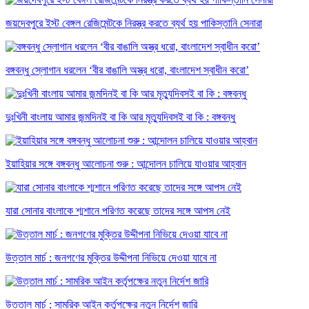
জয়দেবপুরে ইস্ট বেঙ্গল রেজিমেন্টকে নিরস্ত্র করতে ব্যর্থ হয় পাকিস্তানি সেনারা
বঙ্গবন্ধু স্লোগান ধরলেন ‘বীর বাঙালি অস্ত্র ধরো, বাংলাদেশ স্বাধীন করো’
দুঃখিনী বাংলায় আমার জন্মদিনই বা কি আর মৃত্যুদিবসই বা কি : বঙ্গবন্ধু
ইয়াহিয়ার সঙ্গে বঙ্গবন্ধু আলোচনা শুরু : আন্দোলন চালিয়ে যাওয়ার আহ্বান
যারা সোনার বাংলাকে শ্মশানে পরিণত করেছে তাদের সঙ্গে আপস নেই
উত্তাল মার্চ : জনগণের মুক্তির উদ্দীপনা নিভিয়ে দেওয়া যাবে না
উত্তাল মার্চ : সামরিক আইন কর্তৃপক্ষের নতুন নির্দেশ জারি