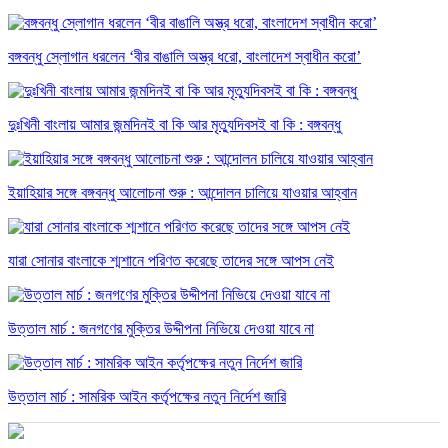
বঙ্গবন্ধু স্লোগান ধরলেন ‘বীর বাঙালি অস্ত্র ধরো, বাংলাদেশ স্বাধীন করো’
দুঃখিনী বাংলায় আমার জন্মদিনই বা কি আর মৃত্যুদিবসই বা কি : বঙ্গবন্ধু
ইয়াহিয়ার সঙ্গে বঙ্গবন্ধু আলোচনা শুরু : আন্দোলন চালিয়ে যাওয়ার আহ্বান
যারা সোনার বাংলাকে শ্মশানে পরিণত করেছে তাদের সঙ্গে আপস নেই
উত্তাল মার্চ : জনগণের মুক্তির উদ্দীপনা নিভিয়ে দেওয়া যাবে না
উত্তাল মার্চ : সামরিক আইন কর্তৃপক্ষের নতুন নির্দেশ জারি