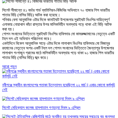
সিলেট সীমান্তে ৪১ বর্ডার গার্ড ব্যাটালিয়ন-বিজিবির অভিযানে ৭০ হাজার পিস ভারতীয়
পাতার বিড়ি (নাসির বিড়ি) আটক করা হয়েছে।
শনিবার বেলা আনুমানিক ৩টার দিকে কানাইঘাট উপজেলার সুরাইঘাট বিওপির দায়িত্বপূর্ণ
এলাকায় নোয়াখাল কাঁচা রাস্তার উপর মালিকবিহীন অবস্থায় পড়ে থাকা এই বিড়ি আটক
করা হয়।
গোপন সংবাদের ভিত্তিতে সুরাইঘাট বিওপির হাবিলদার মো কামরুজ্জামানের নেতৃত্বে একটি
টহল দল এই অভিযান পরিচালনা করে।
একইদিনে বিকেল আনুমানিক সাড়ে ৩টার দিকে লালাখাল বিওপির হাবিলদার মো মিজানুর
রহমানের নেতৃত্বে অপর একটি টহল দল গোপন সংবাদের ভিত্তিতে জৈন্তাপুর উপজেলার
লালাখাল গংগাজুন গ্রামের মাঠে মালিকবিহীন অবস্থায় পড়ে থাকা ৯১ হাজার পিস ভারতীয়
পাতার বিড়ি (নাসির বিড়ি) জব্দ করে।
আরো পড়ুন
নবীগঞ্জে স্বাধীন বাংলাদেশের পতাকা উত্তোলন হয়েছিলো ২২ মার্চ || এবার কোনো কর্মসূচি
নেই
সিলেট মেডিক্যাল কলেজ হাসপাতাল গণহত্যা দিবস ৯ এপ্রিল