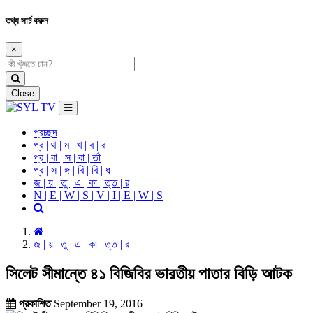
তথ্য সার্চ করুন
×
Close
প্রচ্ছদ
প্র | থ | ম | খ | ব | র
প্র | বা | স | বা | র্তা
প্র | স | ঙ্গ | বি | বি | ধ
জ | য় | তু | এ | কা | ত্ত | র
N | E | W | S | V | I | E | W | S
জ | য় | তু | এ | কা | ত্ত | র
সিলেট সীমান্তে ৪১ বিজিবির ভারতীয় পাতার বিড়ি আটক
প্রকাশিত
September 19, 2016