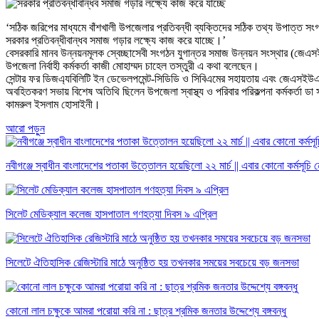
‘সঠিক জরিপের মাধ্যমে বাঁশখালী উপজেলার প্রতিবন্ধী ব্যক্তিদের সঠিক তথ্য উপাত্ত সং
সরকার প্রতিবন্ধীবান্ধব সমাজ গড়ার লক্ষ্যে কাজ করে যাচ্ছে।’
বেসরকারি মানব উন্নয়নমূলক স্বেচ্ছাসেবী সংগঠন যুগান্তর সমাজ উন্নয়ন সংস্থার (জেএস
উপজেলা নির্বাহী কর্মকর্তা কাজী মোহাম্মদ চাহেল তস্তুরী এ কথা বলেছেন।
সেন্টার ফর ডিজএ্যবিলিটি ইন ডেভেলপমেন্ট-সিডিডি ও সিবিএমের সহায়তায় এবং জেএসইউএসে
অবহিতকরণ সভায় বিশেষ অতিথি ছিলেন উপজেলা স্বাস্থ্য ও পরিবার পরিকল্পনা কর্মকর্তা ডা 
কামরুল ইসলাম হোসাইনী।
আরো পড়ুন
নবীগঞ্জে স্বাধীন বাংলাদেশের পতাকা উত্তোলন হয়েছিলো ২২ মার্চ || এবার কোনো কর্মসূচি 
সিলেট মেডিক্যাল কলেজ হাসপাতাল গণহত্যা দিবস ৯ এপ্রিল
সিলেটে ঐতিহাসিক রেজিস্টারি মাঠে অনুষ্ঠিত হয় তখনকার সময়ের সবচেয়ে বড় জনসভা
কোনো লাল চক্ষুকে আমরা পরোয়া করি না : ছাত্র শ্রমিক জনতার উদ্দেশ্যে বঙ্গবন্ধু