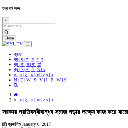
তথ্য সার্চ করুন
×
Close
প্রচ্ছদ
প্র | থ | ম | খ | ব | র
প্র | বা | স | বা | র্তা
প্র | স | ঙ্গ | বি | বি | ধ
জ | য় | তু | এ | কা | ত্ত | র
N | E | W | S | V | I | E | W | S
জ | য় | তু | এ | কা | ত্ত | র
সরকার প্রতিবন্ধীবান্ধব সমাজ গড়ার লক্ষ্যে কাজ করে যাচ্ছ
প্রকাশিত
January 6, 2017