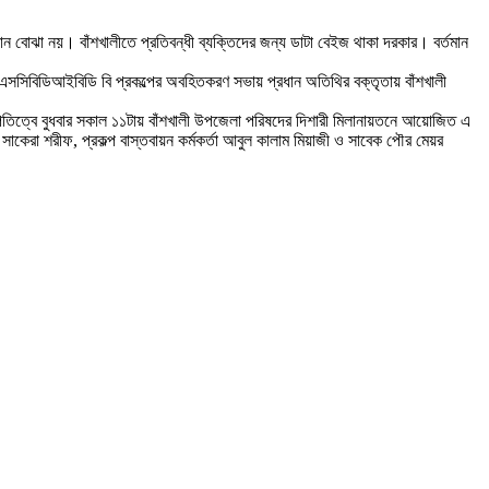
ন বোঝা নয়। বাঁশখালীতে প্রতিবন্ধী ব্যক্তিদের জন্য ডাটা বেইজ থাকা দরকার। বর্তমান
-এসসিবিডিআইবিডি বি প্রকল্পের অবহিতকরণ সভায় প্রধান অতিথির বক্তৃতায় বাঁশখালী
াপতিত্বে বুধবার সকাল ১১টায় বাঁশখালী উপজেলা পরিষদের দিশারী মিলানায়তনে আয়োজিত এ
সাকেরা শরীফ, প্রকল্প বাস্তবায়ন কর্মকর্তা আবুল কালাম মিয়াজী ও সাবেক পৌর মেয়র