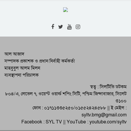
উঠেছে বাংলাদেশের স্বাধীনতা
বঙ্গবন্ধুর নেতৃত্বে তত্ত্বাবধায়ক সরকার গঠনের
আহবান জানান মাওলানা ভাসানী
জয়দেবপুরে ইস্ট বেঙ্গল রেজিমেন্টকে নিরস্ত্র
করতে ব্যর্থ হয় পাকিস্তানি সেনারা
বঙ্গবন্ধু স্লোগান ধরলেন ‘বীর বাঙালি অস্ত্র ধরো,
আল আজাদ
বাংলাদেশ স্বাধীন করো’
সম্পাদক প্রকাশক ও প্রধান নির্বাহী কর্মকর্তা
মাহবুবুল আলম মিলন
দুঃখিনী বাংলায় আমার জন্মদিনই বা কি আর
ব্যবস্থাপনা পরিচালক
মৃত্যুদিবসই বা কি : বঙ্গবন্ধু
স্বত্ব : সিলটিভি ডটকম
ইয়াহিয়ার সঙ্গে বঙ্গবন্ধু আলোচনা শুরু :
৮০৪/এ, লেভেল ৭, ওয়েস্ট ওয়ার্ল্ড শপিং সিটি, পশ্চিম জিন্দাবাজার, সিলেট
আন্দোলন চালিয়ে যাওয়ার আহ্বান
৩১০০
যারা সোনার বাংলাকে শ্মশানে পরিণত করেছে
ফোন : ০১৭১১৩৩৫২৫০/০১৫৫২৪২৪৫৮৮ || ই মেইল :
তাদের সঙ্গে আপস নেই
syltv.bmg@gmail.com
Facebook : SYL TV || YouTube : youtube.com/syltv
উত্তাল মার্চ : জনগণের মুক্তির উদ্দীপনা নিভিয়ে
দেওয়া যাবে না