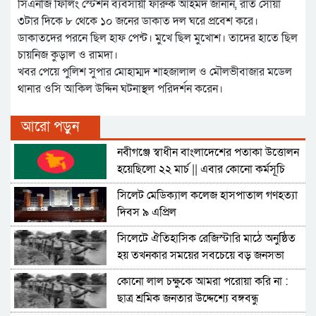
সিএনজি ফিলিং স্টেশন ব্যবসায়ী ফারুক আহমদ জানান, রাত সোয়া
৩টার দিকে ৮ থেকে ১০ জনের ডাকাত দল ঘরে প্রবেশ করে।
ডাকাতদের পরনে ছিল হাফ পেন্ট। মুখে ছিল মুখোশ। তাদের হাতে ছিল
চায়নিজ কুড়াল ও রামদা।
খবর পেয়ে পুলিশ সুপার মোহাম্মদ শাহজালাল ও মৌলভীবাজার মডেল
থানার ওসি আকিল উদ্দিন ঘটনাস্থল পরিদর্শন করেন।
আরো পড়ুন
নবীগঞ্জে স্বাধীন বাংলাদেশের পতাকা উত্তোলন
হয়েছিলো ২২ মার্চ || এবার কোনো কর্মসূচি
নেই
সিলেট মেডিক্যাল কলেজ হাসপাতাল গণহত্যা
দিবস ৯ এপ্রিল
সিলেটে ঐতিহাসিক রেজিস্টারি মাঠে অনুষ্ঠিত
হয় তখনকার সময়ের সবচেয়ে বড় জনসভা
কোনো লাল চক্ষুকে আমরা পরোয়া করি না :
ছাত্র শ্রমিক জনতার উদ্দেশ্যে বঙ্গবন্ধু