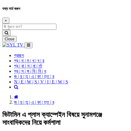
তথ্য সার্চ করুন
×
Close
প্রচ্ছদ
প্র | থ | ম | খ | ব | র
প্র | বা | স | বা | র্তা
প্র | স | ঙ্গ | বি | বি | ধ
জ | য় | তু | এ | কা | ত্ত | র
N | E | W | S | V | I | E | W | S
জ | য় | তু | এ | কা | ত্ত | র
ভিটামিন এ প্লাস ক্যাম্পেইন বিষয়ে সুনামগঞ্জে
সাংবাদিকদের নিয়ে কর্মশালা