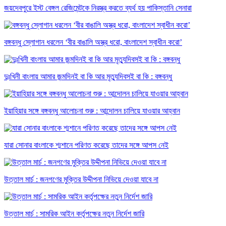
জয়দেবপুরে ইস্ট বেঙ্গল রেজিমেন্টকে নিরস্ত্র করতে ব্যর্থ হয় পাকিস্তানি সেনারা
বঙ্গবন্ধু স্লোগান ধরলেন ‘বীর বাঙালি অস্ত্র ধরো, বাংলাদেশ স্বাধীন করো’
দুঃখিনী বাংলায় আমার জন্মদিনই বা কি আর মৃত্যুদিবসই বা কি : বঙ্গবন্ধু
ইয়াহিয়ার সঙ্গে বঙ্গবন্ধু আলোচনা শুরু : আন্দোলন চালিয়ে যাওয়ার আহ্বান
যারা সোনার বাংলাকে শ্মশানে পরিণত করেছে তাদের সঙ্গে আপস নেই
উত্তাল মার্চ : জনগণের মুক্তির উদ্দীপনা নিভিয়ে দেওয়া যাবে না
উত্তাল মার্চ : সামরিক আইন কর্তৃপক্ষের নতুন নির্দেশ জারি