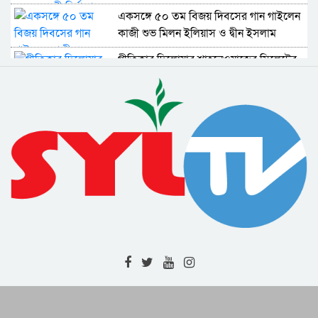
একসঙ্গে ৫০ তম বিজয় দিবসের গান গাইলেন
কাজী শুভ মিলন ইলিয়াস ও দ্বীন ইসলাম
গীতিকার দিলোয়ার শাহনেওয়াজের সিলেটের
নতুন আঞ্চলিক ‘গান ময়নার বিয়া’
শিল্পকলা একাডেমির ‘স্বল্প ব্যয়ে নতুন স্থানে
নতুন নাটক’ প্রকল্পের প্রথম মঞ্চায়ন
জাতীয় অধ্যাপক ব্রিগেডিয়ার আব্দুল মালিকের
নতুন বইয়ের মোড়ক উন্মোচন
সাধনকাল কাটিয়ে গানের ভুবনে এসেই
শ্রোতার প্রশংসাধন্য ‘চিরহরিৎ’ কায়সার
আকাশ সেন ও নুসরাত জাহানের এবারের
দুর্গাপূজার গান ‘শারদীয়া মা’
এবারের ঈদে প্রকাশিত হয়েছে বিজয়রথের গান
‘গোধূলি লগ্নে’