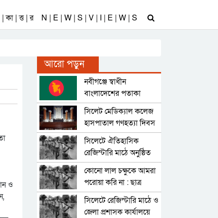
| কা | ত্ত | র
N | E | W | S | V | I | E | W | S
আরো পড়ুন
নবীগঞ্জে স্বাধীন
বাংলাদেশের পতাকা
উত্তোলন হয়েছিলো ২২
সিলেট মেডিক্যাল কলেজ
মার্চ || এবার কোনো
হাসপাতাল গণহত্যা দিবস
কর্মসূচি নেই
৯ এপ্রিল
তা
সিলেটে ঐতিহাসিক
রেজিস্টারি মাঠে অনুষ্ঠিত
হয় তখনকার সময়ের
কোনো লাল চক্ষুকে আমরা
সবচেয়ে বড় জনসভা
পরোয়া করি না : ছাত্র
মান ও
শ্রমিক জনতার উদ্দেশ্যে
ন,
সিলেটে রেজিস্টারি মাঠে ও
বঙ্গবন্ধু
জেলা প্রশাসক কার্যালয়ে