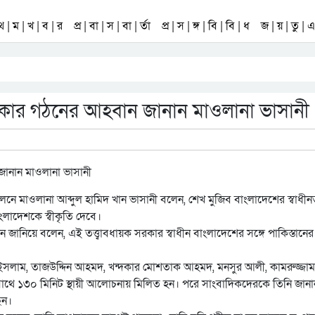
 থ | ম | খ | ব | র
প্র | বা | স | বা | র্তা
প্র | স | ঙ্গ | বি | বি | ধ
জ | য় | তু | এ 
ায়ক সরকার গঠনের আহবান জানান মাওলানা ভাসানী
েলনে মাওলানা আব্দুল হামিদ খান ভাসানী বলেন, শেখ মুজিব বাংলাদেশের স্বাধীন
াংলাদেশকে স্বীকৃতি দেবে।
ান জানিয়ে বলেন, এই তত্ত্বাবধায়ক সরকার স্বাধীন বাংলাদেশের সঙ্গে পাকিস্তানের
রুল ইসলাম, তাজউদ্দিন আহমদ, খন্দকার মোশতাক আহমদ, মনসুর আলী, কামরুজ্জা
 সাথে ১৩০ মিনিট স্থায়ী আলোচনায় মিলিত হন। পরে সাংবাদিকদেরকে তিনি জানা
েন।