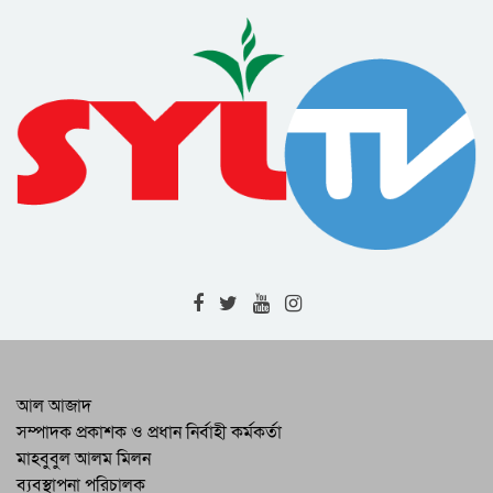
উঠেছে বাংলাদেশের স্বাধীনতা
বঙ্গবন্ধুর নেতৃত্বে তত্ত্বাবধায়ক সরকার গঠনের
আহবান জানান মাওলানা ভাসানী
জয়দেবপুরে ইস্ট বেঙ্গল রেজিমেন্টকে নিরস্ত্র
করতে ব্যর্থ হয় পাকিস্তানি সেনারা
বঙ্গবন্ধু স্লোগান ধরলেন ‘বীর বাঙালি অস্ত্র ধরো,
বাংলাদেশ স্বাধীন করো’
দুঃখিনী বাংলায় আমার জন্মদিনই বা কি আর
মৃত্যুদিবসই বা কি : বঙ্গবন্ধু
ইয়াহিয়ার সঙ্গে বঙ্গবন্ধু আলোচনা শুরু :
আন্দোলন চালিয়ে যাওয়ার আহ্বান
যারা সোনার বাংলাকে শ্মশানে পরিণত করেছে
আল আজাদ
তাদের সঙ্গে আপস নেই
সম্পাদক প্রকাশক ও প্রধান নির্বাহী কর্মকর্তা
মাহবুবুল আলম মিলন
উত্তাল মার্চ : জনগণের মুক্তির উদ্দীপনা নিভিয়ে
ব্যবস্থাপনা পরিচালক
দেওয়া যাবে না