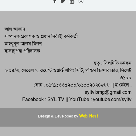
ইয়াহিয়ার সঙ্গে বঙ্গবন্ধু আলোচনা শুরু :
আন্দোলন চালিয়ে যাওয়ার আহ্বান
যারা সোনার বাংলাকে শ্মশানে পরিণত করেছে
আল আজাদ
তাদের সঙ্গে আপস নেই
সম্পাদক প্রকাশক ও প্রধান নির্বাহী কর্মকর্তা
মাহবুবুল আলম মিলন
উত্তাল মার্চ : জনগণের মুক্তির উদ্দীপনা নিভিয়ে
ব্যবস্থাপনা পরিচালক
দেওয়া যাবে না
উত্তাল মার্চ : সামরিক আইন কর্তৃপক্ষের নতুন
স্বত্ব : সিলটিভি ডটকম
নির্দেশ জারি
৮০৪/এ, লেভেল ৭, ওয়েস্ট ওয়ার্ল্ড শপিং সিটি, পশ্চিম জিন্দাবাজার, সিলেট
৩১০০
ফোন : ০১৭১১৩৩৫২৫০/০১৫৫২৪২৪৫৮৮ || ই মেইল :
syltv.bmg@gmail.com
Facebook : SYL TV || YouTube : youtube.com/syltv
Design & Developed by
Web Nest