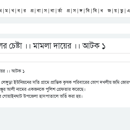
 থ | ম | খ | ব | র
প্র | বা | স | বা | র্তা
প্র | স | ঙ্গ | বি | বি | ধ
জ | য় | তু | এ 
 চেষ্টা ।। মামলা দায়ের ।। আটক ১
ঙ্গুড়া ইউনিয়নের সতি গ্রামে প্রান্তিক কৃষক পরিবারের ভোগ দখলীয় জমি জোরপ
 মঞ্জুর আলী নামের একজনকে পুলিশ গ্রেফতার করেছে।
গোয়াইনঘাট উপজেলা হাসপাতালে ভর্তি করা হয়।