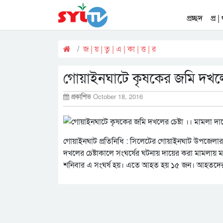
প্রচ্ছদ
প্র |
জ | য় | তু | এ | কা | ত্ত | র
গোয়াইনঘাটে কৃষকের জমি দখলের
প্রকাশিত
October 18, 2016
গোয়াইনঘাট প্রতিনিধি : সিলেটের গোয়াইনঘাট উপজেলার লে
দখলের চেষ্টাকালে সংঘর্ষের ঘটনায় দায়ের করা মামলায়
শনিবার এ সংঘর্ষ হয়। এতে আহত হয় ১৫ জন। আহতদের 