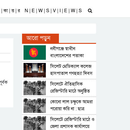
| কা | ত্ত | র
N | E | W | S | V | I | E | W | S
আরো পড়ুন
নবীগঞ্জে স্বাধীন
বাংলাদেশের পতাকা
উত্তোলন হয়েছিলো ২২
সিলেট মেডিক্যাল কলেজ
মার্চ || এবার কোনো
হাসপাতাল গণহত্যা দিবস
কর্মসূচি নেই
৯ এপ্রিল
ূর্বক
সিলেটে ঐতিহাসিক
রেজিস্টারি মাঠে অনুষ্ঠিত
হয় তখনকার সময়ের
কোনো লাল চক্ষুকে আমরা
সবচেয়ে বড় জনসভা
পরোয়া করি না : ছাত্র
শ্রমিক জনতার উদ্দেশ্যে
সিলেটে রেজিস্টারি মাঠে ও
বঙ্গবন্ধু
জেলা প্রশাসক কার্যালয়ে