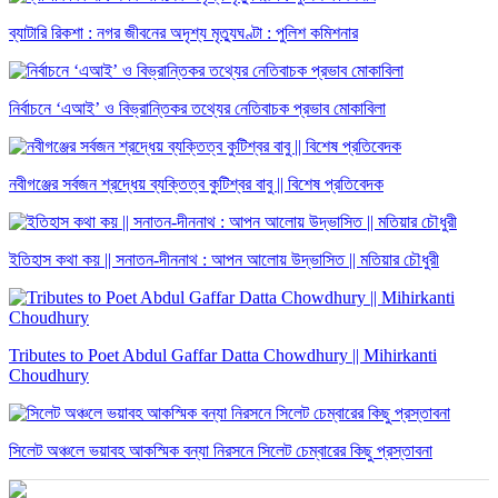
ব্যাটারি রিকশা : নগর জীবনের অদৃশ্য মৃত্যুঘণ্টা : পুলিশ কমিশনার
নির্বাচনে ‘এআই’ ও বিভ্রান্তিকর তথ্যের নেতিবাচক প্রভাব মোকাবিলা
নবীগঞ্জের সর্বজন শ্রদ্ধেয় ব্যক্তিত্ব কুটিশ্বর বাবু || বিশেষ প্রতিবেদক
ইতিহাস কথা কয় || সনাতন-দীননাথ : আপন আলোয় উদ্ভাসিত || মতিয়ার চৌধুরী
Tributes to Poet Abdul Gaffar Datta Chowdhury || Mihirkanti
Choudhury
সিলেট অঞ্চলে ভয়াবহ আকস্মিক বন্যা নিরসনে সিলেট চেম্বারের কিছু প্রস্তাবনা