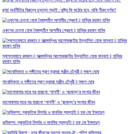
ছায়া অর্থনীতির বিরুদ্ধে চূড়ান্ত লড়াই : রাষ্ট্র কি কঠোর হবে, নাকি নীরব দর্শক?
একুশের চেতনা হোক বৈষম্যহীন আগামীর প্রেরণা || হাবিবুর রহমান হাবিব
স্বাগতমমাহে রমজান || আত্মশুদ্ধির আলোকচ্ছটায় উদ্ভাসিত হোক মানবতা || হাবিবুর
রহমান হাবিব
সাংবাদিকতা ও সঙ্গীতের প্রাণ ভ্রমরা সঞ্জীব চৌধুরী || সজল ঘোষ
ভালোবাসার দায়ে ঘর হারানো ‘পাগলী’ ও ‘জন্মান্ধ’র সংসার জীবন
ভূমিকম্প: প্রাকৃতিক বিপর্যয় ও মানবিক প্রস্তুতি || হক মো ইমদাদুল