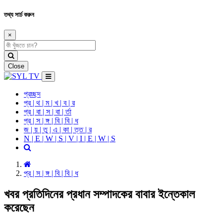
তথ্য সার্চ করুন
×
Close
প্রচ্ছদ
প্র | থ | ম | খ | ব | র
প্র | বা | স | বা | র্তা
প্র | স | ঙ্গ | বি | বি | ধ
জ | য় | তু | এ | কা | ত্ত | র
N | E | W | S | V | I | E | W | S
প্র | স | ঙ্গ | বি | বি | ধ
খবর প্রতিদিনের প্রধান সম্পাদকের বাবার ইন্তেকাল
করেছেন