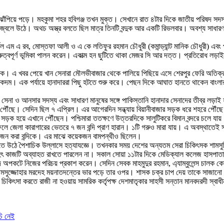
ঝাঁপিয়ে পড়ে। মহকুমা শহর হবিগঞ্জ তখন মুক্ত। সেখানে রাত ৪টার দিকে জাতীয় পরিষদ সদস্য কমা
িখা জ্বলে উঠে। অথচ অস্ত্র বলতে ছিল মাত্র তিনটি বন্দুক আর একটি রিভলবার। অবশ্য সাধা
র্নেল এম এ রব, মোস্তফা আলী ও এ কে লতিফুর রহমান চৌধুরী (কমান্ড্যান্ট মানিক চৌধুরী)
ুত্বপূর্ণ ভূমিকা পালন করেন। একাত্ম হন ছুটিতে থাকা মেজর সি আর দত্ত। প্রতিরোধ লড়াইয়
ে থাকে। এ খবর পেয়ে খান সেনারা মৌলভীবাজার থেকে পালিয়ে পিছিয়ে এসে শেরপুর ফেরি অতিক্
ি একদম। এক পর্যায়ে হানাদাররা পিছু হটতে শুরু করে। পেছন দিকে আঘাত হানতে থাকেন বাংল
া ও আনসার সদস্য এবং সাধারণ মানুষের সঙ্গে পাকিস্তানি হানাদার সেনাদের তীব্র লড়াই
ায় পৌঁছে। সেদিন ছিল ৭ এপ্রিল। এর আগেরদিন সন্ধ্যায় বিয়ানীবাজার সড়ক ধরে শহরে পৌঁছ
িল সড়ক হয়ে এখানে পৌঁছেন। পশ্চিমারা ততক্ষণে উত্তরদিকে সালুটিকরে বিমান বন্দরে চলে যা
ে জেলা কারাগারের ভেতরে ৭ জন বন্দি প্রাণ হারান। ১টি গরুও মারা যায়। এ অবস্থাতেই সন
৮ জন করা বন্দিকে। এর মাঝে কয়েকজন বামপন্থীও ছিলেন।
 মেতে উঠে পৈশাচিক উল্লাসে হত্যাযজ্ঞে। তখনকার সময় দেশের অন্যতম সেরা চিকিৎসক শামস
মহৎ কাজটি অব্যাহত রাখতে পারলেন না। সকাল সোয়া ১১টার দিকে মেডিক্যাল কলেজ হাসপাতালে
হমদ অপকটে নিজের পরিচয় প্রকাশ করেন। সেদিন সেবক মাহমুদুর রহমান, এ্যাম্বুলেন্স চাল
মসুজ্জোহার মরদেহ ময়নাতদন্তের ভার পড়ে তার ওপর। শাসক চক্র চাপ দেয় তাকে সাজানো প্
িকিৎসা করতে রাজী না হওয়ায় সামরিক কর্তৃপক্ষ দেশমাতৃকার সাহসী সন্তান মানবদরদী স্বাধ