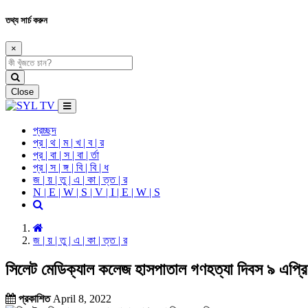
তথ্য সার্চ করুন
×
Close
প্রচ্ছদ
প্র | থ | ম | খ | ব | র
প্র | বা | স | বা | র্তা
প্র | স | ঙ্গ | বি | বি | ধ
জ | য় | তু | এ | কা | ত্ত | র
N | E | W | S | V | I | E | W | S
জ | য় | তু | এ | কা | ত্ত | র
সিলেট মেডিক্যাল কলেজ হাসপাতাল গণহত্যা দিবস ৯ এপ্র
প্রকাশিত
April 8, 2022