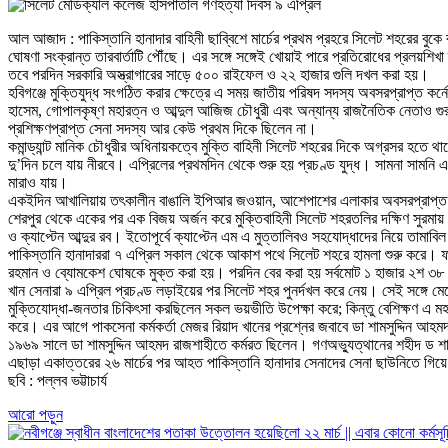
আল আজাদ : পাকিস্তানি হানাদার বাহিনী ছাব্বিশে মার্চের প্রথম প্রহরে সিলেট শহরের বুকে 
ঘোষণা সংক্রান্ত তারবার্তাটি পৌঁছে। এর সঙ্গে সঙ্গেই খোয়াই পারে প্রতিরোধের প্রলয়শ
তবে পরদিন সরকারি অস্ত্রাগারের সাড়ে ৫০০ রাইফেল ও ২২ হাজার গুলি দখল করা হয়।
হবিগঞ্জে মুক্তিযুদ্ধ সংগঠিত করার ক্ষেত্রে এ সময় জাতীয় পরিষদ সদস্য অবসরপ্রাপ্ত ক
হাসেম, গোপালকৃষ্ণ মহারত্ন ও আব্দুল আজিজ চৌধুরী এবং অন্যান্য রাজনৈতিক নেতাও গুর
প্রশিক্ষণপ্রাপ্ত সেনা সদস্য আর কেউ প্রথম দিকে ছিলেন না।
কমান্ড্যান্ট মানিক চৌধুরীর অধিনায়কত্বে মুক্তি বাহিনী সিলেট শহরের দিকে অগ্রসর হত
দু’দিন চলে যায় নীরবে। এপ্রিলের প্রথমদিন থেকে শুরু হয় প্রচণ্ড যুদ্ধ। সামনা সামন
মারাও যায়।
একইদিন আখালিয়ায় তৎকালীন বাঙালি ইপিআর জওয়ান, আশেপাশের এলাকার অবসরপ্রাপ্ত সেন
শেরপুর থেকে একের পর এক বিজয় অর্জন করে মুক্তিবাহিনী সিলেট শহরতলির দক্ষিণ সুরম
ও ক্যাপ্টেন আব্দুর রব। ইতোপূর্বে ক্যাপ্টেন এম এ মুত্তালিবও সহযোদ্ধাদের নিয়ে তামাব
পাকিস্তানি হানাদাররা ৭ এপ্রিল সকাল থেকে আকাশ পথে সিলেট শহরে হামলা শুরু করে। ফল
রহমান ও ব্যোমকেশ ঘোষকে মুক্ত করা হয়। পরদিন বের করা হয় সর্বমোট ১ হাজার ২শ ৩
খান সেনারা ৯ এপ্রিল প্রচণ্ড লড়াইয়ের পর সিলেট শহর পুনর্দখল করে নেয়। সেই সঙ্গে
মুক্তিযোদ্ধা-জনতার চিকিৎসা করছিলেন সকল ভয়ভীতি উপেক্ষা করে; কিন্তু বেশিক্ষণ এ 
করে। এর আগে পাকসেনা কর্মকর্তা মেজর রিয়াদ খানের প্রশ্নের জবাবে ডা শামসুদ্দিন আ
১৯৬৯ সালে ডা শামসুদ্দিন আহমদ রাজশাহীতে কর্মরত ছিলেন। গণঅভ্যুত্থানের শহীদ ড শা
এছাড়া একাত্তরের ২৬ মার্চের পর আহত পাকিস্তানি হানাদার সেনাদের সেনা ছাউনিতে গিয়ে চ
ছবি : পল্লব ভট্টাচার্য
আরো পড়ুন