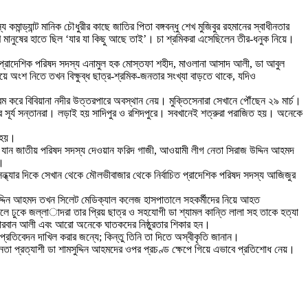
ন্ড্যান্ট মানিক চৌধুরীর কাছে জাতির পিতা বঙ্গবন্ধু শেখ মুজিবুর রহমানের স্বাধীনতার
রণ মানুষের হাতে ছিল ‘যার যা কিছু আছে তাই’। চা শ্রমিকরা এসেছিলেন তীর-ধনুক নিয়ে।
 এবং প্রাদেশিক পরিষদ সদস্য এনামুল হক মোস্তফা শহীদ, মাওলানা আসাদ আলী, ডা আবুল
ে অংশ নিতে তখন বিক্ষুব্ধ ছাত্র-শ্রমিক-জনতার সংখ্যা বাড়তে থাকে, যদিও
রম করে বিবিয়ানা নদীর উত্তরপারে অবস্থান নেয়। মুক্তিসেনারা সেখানে পৌঁছেন ২৯ মার্চ।
ার সূর্য সন্তানরা। লড়াই হয় সাদিপুর ও রশিদপুরে। সবখানেই শত্রুরা পরাজিত হয়। অনেকে
 হয়।
ে যান জাতীয় পরিষদ সদস্য দেওয়ান ফরিদ গাজী, আওয়ামী লীগ নেতা সিরাজ উদ্দিন আহমদ
য়।
্ধ্যার দিকে সেখান থেকে মৌলভীবাজার থেকে নির্বাচিত প্রাদেশিক পরিষদ সদস্য আজিজুর
ুদ্দিন আহমদ তখন সিলেট মেডিক্যাল কলেজ হাসপাতালে সহকর্মীদের নিয়ে আহত
 ঢুকে জল্লা­াদরা তার প্রিয় ছাত্র ও সহযোগী ডা শ্যামল কান্তি লালা সহ তাকে হত্যা
ক কোরবান আলী এবং আরো অনেকে ঘাতকদের নিষ্ঠুরতার শিকার হন।
রতিবেদন দাখিল করার জন্যে; কিন্তু তিনি তা দিতে অস্বীকৃতি জানান।
ীনতা প্রত্যাশী ডা শামসুদ্দিন আহমদের ওপর প্রচণ্ড ক্ষেপে গিয়ে এভাবে প্রতিশোধ নেয়।